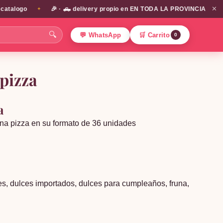
✕
alogo
🎉 · 🛻 delivery propio en EN TODA LA PROVINCIA DE SANTIA
✦
🔍
💬 WhatsApp
🛒 Carrito
0
pizza
a
runa pizza en su formato de 36 unidades
es
,
dulces importados
,
dulces para cumpleaños
,
fruna
,