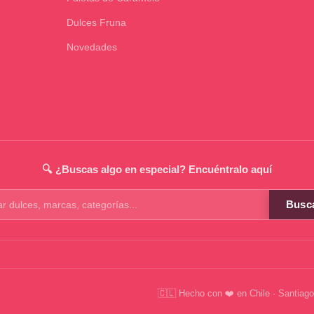
Dulces Fruna
Novedades
🔍 ¿Buscas algo en especial? Encuéntralo aquí
Busc
os
🇨🇱 Hecho con ❤️ en Chile · Santiago