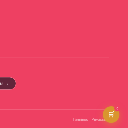
ar →
0
🛒
Términos
·
Privacidad