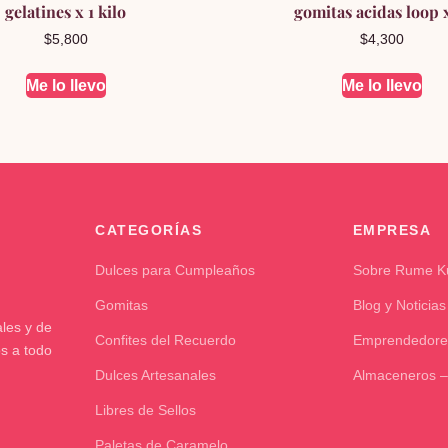
gelatines x 1 kilo
gomitas acidas loop 
$
5,800
$
4,300
Me lo llevo
Me lo llevo
CATEGORÍAS
EMPRESA
Dulces para Cumpleaños
Sobre Rume 
Gomitas
Blog y Noticias
les y de
Confites del Recuerdo
Emprendedore
os a todo
Dulces Artesanales
Almaceneros –
Libres de Sellos
Paletas de Caramelo