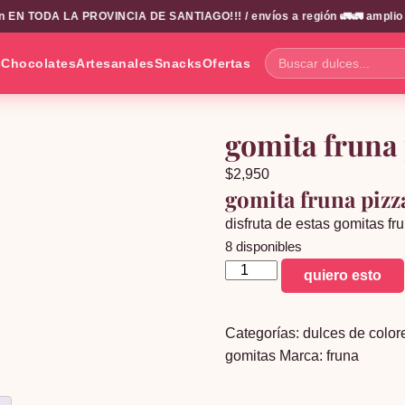
EN TODA LA PROVINCIA DE SANTIAGO!!! / envíos a región 🚛🚛 amplio cat
s
Chocolates
Artesanales
Snacks
Ofertas
Buscar
dulces...
gomita fruna 
$
2,950
gomita fruna pizz
disfruta de estas gomitas f
8 disponibles
gomita
quiero esto
fruna
pizza
Categorías:
dulces de color
cantidad
gomitas
Marca:
fruna