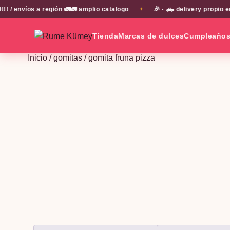
nvíos a región 🚛🚛 amplio catalogo
🎉 · 🛻 delivery propio en 
✦
Tienda
Marcas de dulces
Cumpleaño
Inicio
/
gomitas
/ gomita fruna pizza