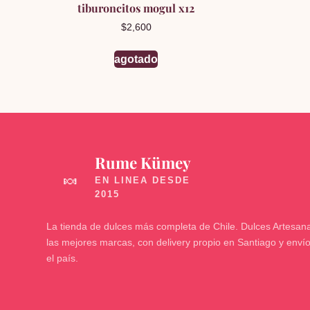
tiburoncitos mogul x12
$
2,600
agotado
Rume Kümey
🍬
La tienda de dulces más completa de Chile. Dulces Artesana
las mejores marcas, con delivery propio en Santiago y enví
el país.