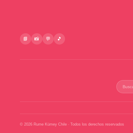
📘
📸
💬
🎵
Buscar
product
© 2026 Rume Kümey Chile · Todos los derechos reservados