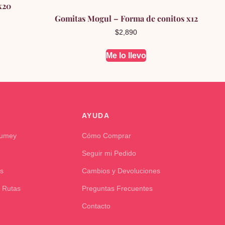
x20
Gomitas Mogul – Forma de conitos x12
$
2,890
Me lo llevo
AYUDA
Kumey
Cómo Comprar
Seguir mi Pedido
s
Cambios y Devoluciones
 Rutas
Preguntas Frecuentes
Contacto