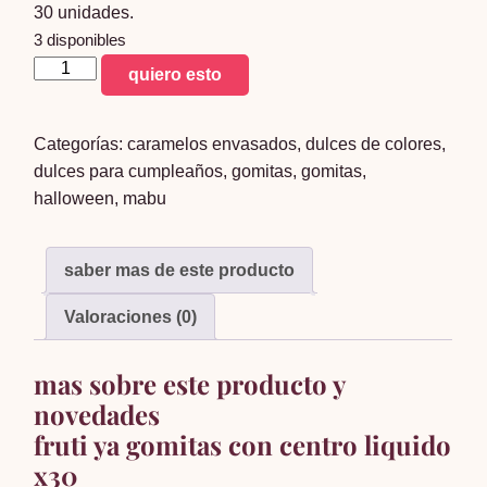
30 unidades.
3 disponibles
fruti
quiero esto
ya
gomitas
Categorías:
caramelos envasados
,
dulces de colores
,
con
dulces para cumpleaños
,
gomitas
,
gomitas
,
centro
halloween
,
mabu
liquido
x30
cantidad
saber mas de este producto
Valoraciones (0)
mas sobre este producto y
novedades
fruti ya gomitas con centro liquido
x30