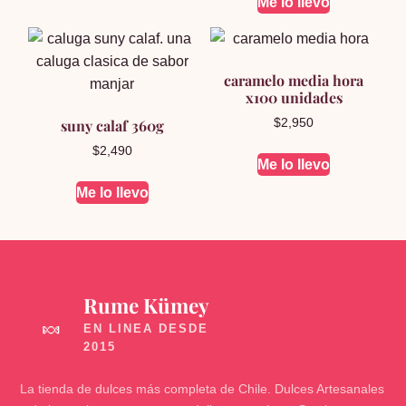
Me lo llevo
caramelo media hora
x100 unidades
suny calaf 360g
$
2,950
$
2,490
Me lo llevo
Me lo llevo
Rume Kümey
🍬
La tienda de dulces más completa de Chile. Dulces Artesanales