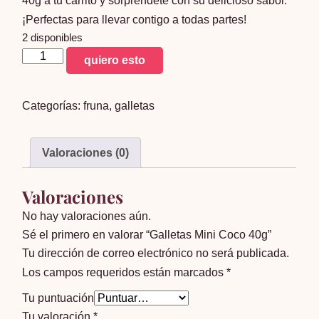
40g a tu carrito y sorpréndete con su delicioso sabor.
¡Perfectas para llevar contigo a todas partes!
2 disponibles
Galletas
quiero esto
Mini
Coco
Categorías:
fruna
,
galletas
40g
cantidad
Valoraciones (0)
Valoraciones
No hay valoraciones aún.
Sé el primero en valorar “Galletas Mini Coco 40g”
Tu dirección de correo electrónico no será publicada.
Los campos requeridos están marcados
*
Tu puntuación
Tu valoración
*