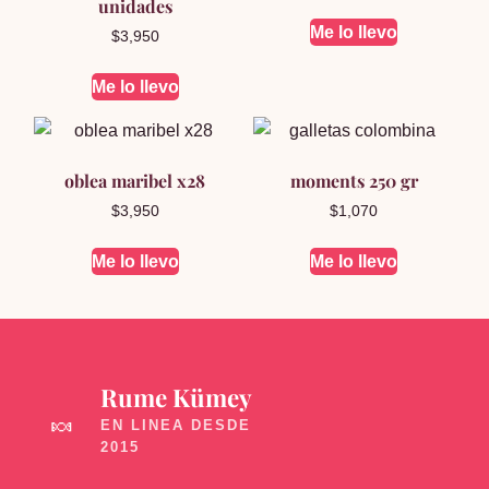
unidades
Me lo llevo
$
3,950
Me lo llevo
oblea maribel x28
moments 250 gr
$
3,950
$
1,070
Me lo llevo
Me lo llevo
Rume Kümey
🍬