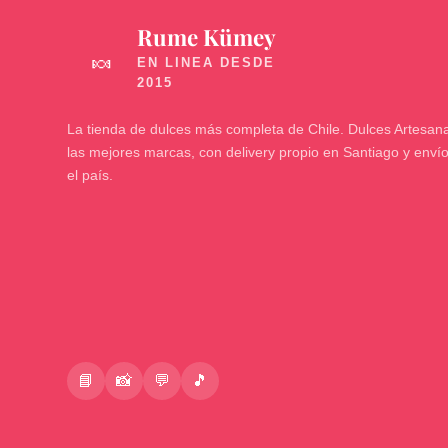
Rume Kümey
🍬
La tienda de dulces más completa de Chile. Dulces Artesana
las mejores marcas, con delivery propio en Santiago y enví
el país.
📘
📸
💬
🎵