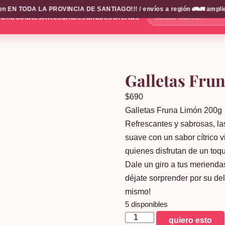
EN TODA LA PROVINCIA DE SANTIAGO!!! / envíos a región 🚛🚛 amplio cat
s
Chocolates
Artesanales
Snacks
Ofertas
Buscar
dulces...
Galletas Fru
$
690
Galletas Fruna Limón 200g
Refrescantes y sabrosas, l
suave con un sabor cítrico v
quienes disfrutan de un toq
Dale un giro a tus meriendas
déjate sorprender por su del
mismo!
5 disponibles
Galletas
quiero esto