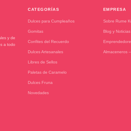
CATEGORÍAS
EMPRESA
Dulces para Cumpleaños
Sobre Rume 
Gomitas
Blog y Noticias
les y de
Confites del Recuerdo
Emprendedore
os a todo
Dulces Artesanales
Almaceneros –
Libres de Sellos
Paletas de Caramelo
Dulces Fruna
Novedades