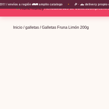
nvíos a región 🚛🚛 amplio catalogo
🎉 · 🛻 delivery propio en 
✦
Tienda
Marcas de dulces
Cumpleaño
Inicio
/
galletas
/ Galletas Fruna Limón 200g