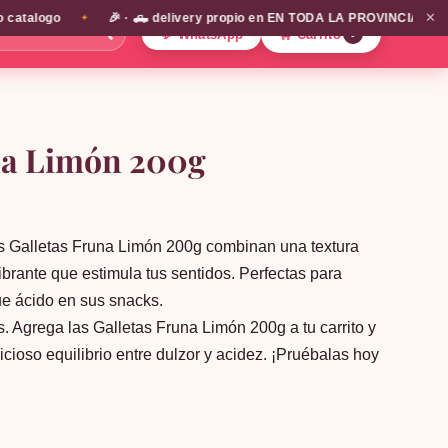
✕
alogo
🎉 · 🛻 delivery propio en EN TODA LA PROVINCIA DE SANTIA
✦
🔍
💬 WhatsApp
🛒 Carrito
0
na Limón 200g
as Galletas Fruna Limón 200g combinan una textura
ibrante que estimula tus sentidos. Perfectas para
ue ácido en sus snacks.
. Agrega las Galletas Fruna Limón 200g a tu carrito y
icioso equilibrio entre dulzor y acidez. ¡Pruébalas hoy