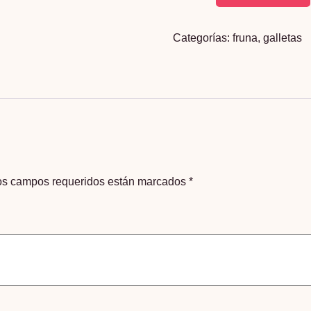
Fruna
Limón
Categorías:
fruna
,
galletas
200g
cantidad
os campos requeridos están marcados
*