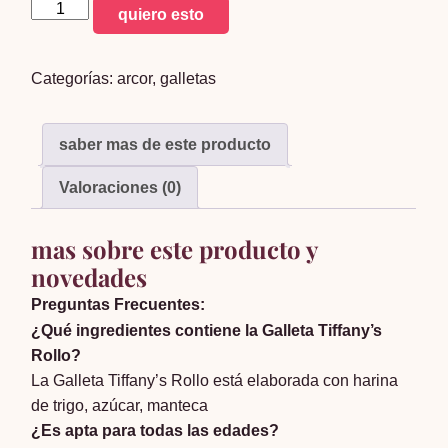
galleta
quiero esto
tifany
´s
Categorías:
arcor
,
galletas
rollo
123g
cantidad
saber mas de este producto
Valoraciones (0)
mas sobre este producto y
novedades
Preguntas Frecuentes:
¿Qué ingredientes contiene la Galleta Tiffany’s
Rollo?
La Galleta Tiffany’s Rollo está elaborada con harina
de trigo, azúcar, manteca
¿Es apta para todas las edades?