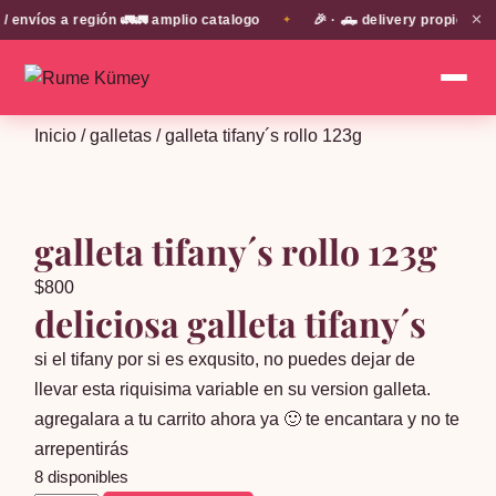
✕
víos a región 🚛🚛 amplio catalogo
🎉 · 🛻 delivery propio en E
✦
Inicio
/
galletas
/ galleta tifany´s rollo 123g
galleta tifany´s rollo 123g
$
800
deliciosa galleta tifany´s
si el tifany por si es exqusito, no puedes dejar de
llevar esta riquisima variable en su version galleta.
agregalara a tu carrito ahora ya 🙂 te encantara y no te
arrepentirás
8 disponibles