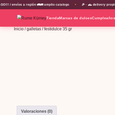
 / envíos a región 🚛🚛 amplio catalogo
🎉 · 🛻 delivery propio
✦
Tienda
Marcas de dulces
Cumpleaño
Inicio
/
galletas
/ festidulce 35 gr
Valoraciones (0)