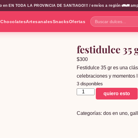
 en EN TODA LA PROVINCIA DE SANTIAGO!!! / envíos a región 🚛🚛 amplio 
s
Chocolates
Artesanales
Snacks
Ofertas
Buscar
dulces...
festidulce 35 
$
300
Festidulce 35 gr es una clás
celebraciones y momentos l
3 disponibles
festidulce
quiero esto
35
gr
Categorías:
dos en uno
,
gal
cantidad