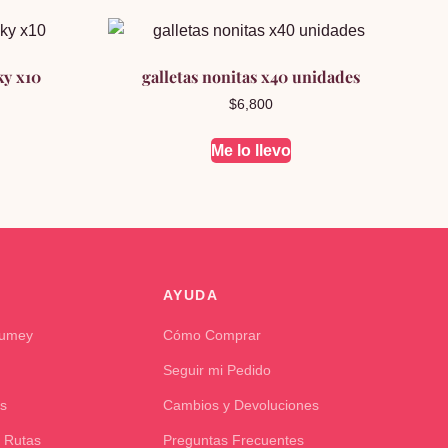
ky x10
galletas nonitas x40 unidades
$
6,800
Me lo llevo
AYUDA
Kumey
Cómo Comprar
Seguir mi Pedido
s
Cambios y Devoluciones
 Rutas
Preguntas Frecuentes