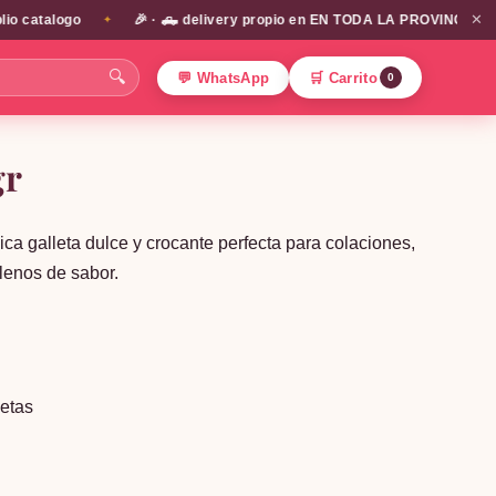
✕
catalogo
🎉 · 🛻 delivery propio en EN TODA LA PROVINCIA DE SAN
✦
🔍
💬 WhatsApp
🛒 Carrito
0
gr
ica galleta dulce y crocante perfecta para colaciones,
lenos de sabor.
letas