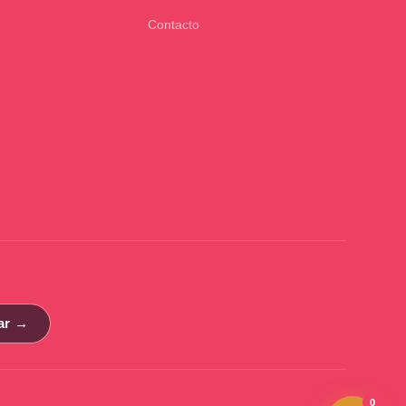
Contacto
ar →
0