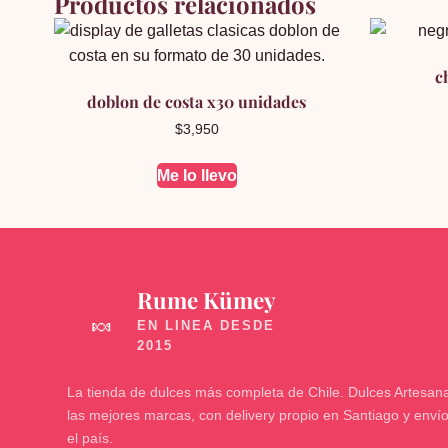
Productos relacionados
c
doblon de costa x30 unidades
$
3,950
Me lo llevo
Rume Kümey
🍬
La tienda de dulces más completa de Chile. Dulces Artesana
las mejores marcas, con delivery propio en Santiago y enví
el país.