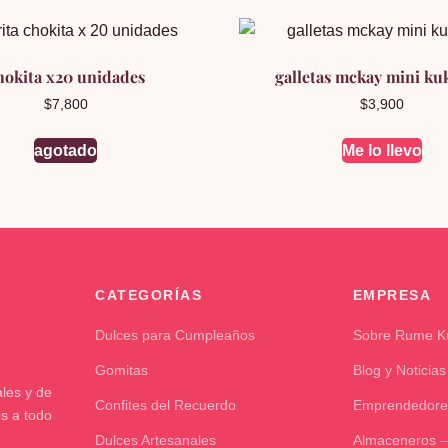
hokita x20 unidades
galletas mckay mini ku
$
7,800
$
3,900
agotado
Me lo llevo
CATEGORÍAS
EMPRESA
Dulces para Cumpleaños
Sobre Rume 
Gomitas
Blog y Noticias
les y de
Confites del Recuerdo
Emprendedore
os a todo
Dulces Artesanales
Almaceneros –