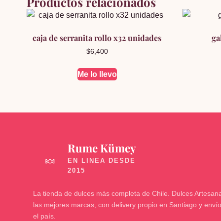
Productos relacionados
caja de serranita rollo x32 unidades
ga
$
6,400
Me lo llevo
Rume Kümey
🍬
La tienda de dulces más completa de Chile. Dulces Artesana
las mejores marcas, con delivery propio en Santiago y enví
el país.