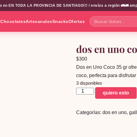
en EN TODA LA PROVINCIA DE SANTIAGO!!! / envíos a región 🚛🚛 amplio c
s
Chocolates
Artesanales
Snacks
Ofertas
Buscar
dulces...
dos en uno co
$
300
Dos en Uno Coco 35 gr ofrec
coco, perfecta para disfrutar
3 disponibles
dos
quiero esto
en
uno
Categorías:
dos en uno
,
gal
coco
35
gr
cantidad