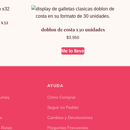
 x32
doblon de costa x30 unidades
$
3,950
Me lo llevo
AYUDA
Kumey
Cómo Comprar
Seguir mi Pedido
s
Cambios y Devoluciones
 Rutas
Preguntas Frecuentes