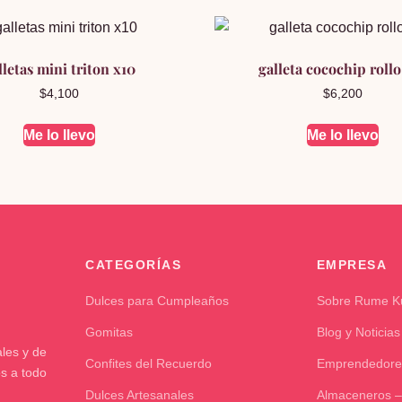
lletas mini triton x10
galleta cocochip rollo
$
4,100
$
6,200
Me lo llevo
Me lo llevo
CATEGORÍAS
EMPRESA
Dulces para Cumpleaños
Sobre Rume 
Gomitas
Blog y Noticias
les y de
Confites del Recuerdo
Emprendedore
os a todo
Dulces Artesanales
Almaceneros –