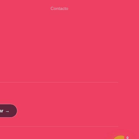
Contacto
ar →
0