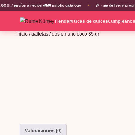
/ envíos a región 🚛🚛 amplio catalogo
🎉 · 🛻 delivery propio 
✦
Tienda
Marcas de dulces
Cumpleaño
Inicio
/
galletas
/ dos en uno coco 35 gr
Valoraciones (0)