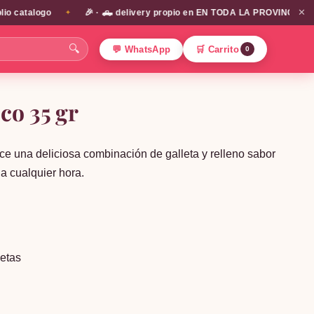
✕
atalogo
🎉 · 🛻 delivery propio en EN TODA LA PROVINCIA DE SANT
✦
🔍
💬 WhatsApp
🛒 Carrito
0
co 35 gr
e una deliciosa combinación de galleta y relleno sabor
 a cualquier hora.
letas