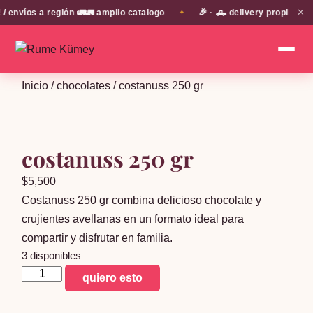
✕
nvíos a región 🚛🚛 amplio catalogo
🎉 · 🛻 delivery propio en 
✦
Inicio
/
chocolates
/ costanuss 250 gr
costanuss 250 gr
$
5,500
Costanuss 250 gr combina delicioso chocolate y
crujientes avellanas en un formato ideal para
compartir y disfrutar en familia.
3 disponibles
costanuss
quiero esto
250
gr