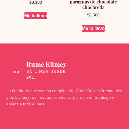
paraguas de chocolate
$
8,100
chocbrella
$
6,500
Me lo llevo
Me lo llevo
Rume Kümey
🍬
La tienda de dulces más completa de Chile. Dulces Artesanales
y de las mejores marcas, con delivery propio en Santiago y
envíos a todo el país.