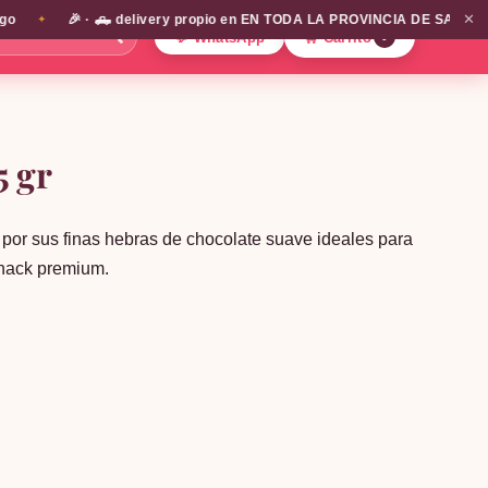
✕
🎉 · 🛻 delivery propio en EN TODA LA PROVINCIA DE SANTIAGO!!! 
✦
🔍
💬 WhatsApp
🛒 Carrito
0
5 gr
por sus finas hebras de chocolate suave ideales para
snack premium.