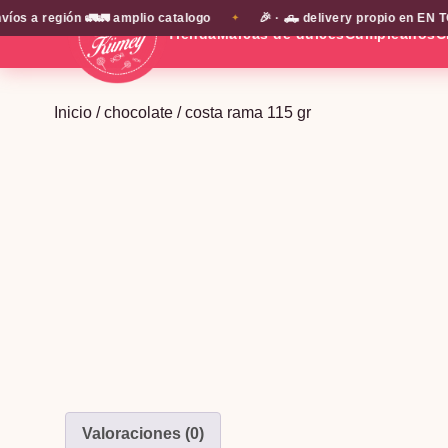
a región 🚛🚛 amplio catalogo
🎉 · 🛻 delivery propio en EN TOD
✦
Tienda
Marcas de dulces
Cumpleaños
C
Inicio
/
chocolate
/ costa rama 115 gr
Valoraciones (0)