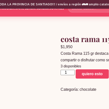
A LA PROVINCIA DE SANTIAGO!!! / envíos a región 🚛🚛 amplio catalogo
hocolates
Artesanales
Snacks
Ofertas
Buscar
dulces...
costa rama 11
$
1,950
Costa Rama 115 gr destaca 
compartir o disfrutar como 
3 disponibles
costa
quiero esto
rama
115
Categoría:
chocolate
gr
cantidad