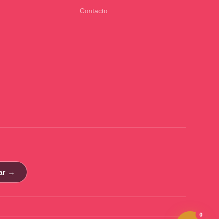
Contacto
ar →
0