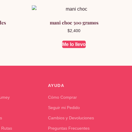
des
mani choc 500 gramos
$
2,400
Me lo llevo
AYUDA
Kumey
Cómo Comprar
Seguir mi Pedido
s
Cambios y Devoluciones
 Rutas
Preguntas Frecuentes