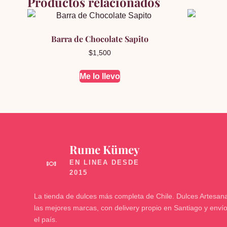
Productos relacionados
Barra de Chocolate Sapito
$
1,500
Me lo llevo
Rume Kümey
🍬
La tienda de dulces más completa de Chile. Dulces Artesana
las mejores marcas, con delivery propio en Santiago y enví
el país.