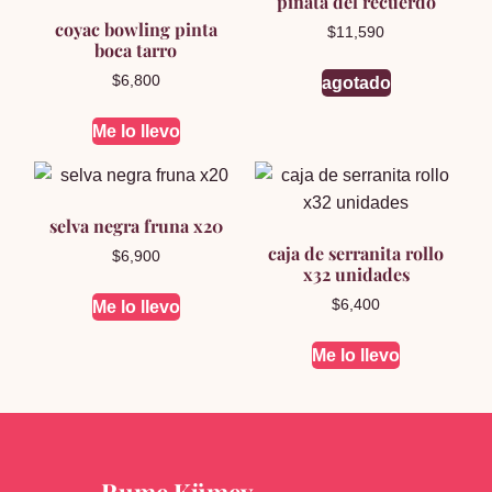
piñata del recuerdo
coyac bowling pinta
$
11,590
boca tarro
$
6,800
agotado
Me lo llevo
selva negra fruna x20
caja de serranita rollo
$
6,900
x32 unidades
$
6,400
Me lo llevo
Me lo llevo
Rume Kümey