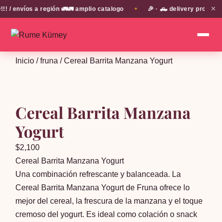
✕
envíos a región 🚛🚛 amplio catalogo
🎉 · 🛻 delivery propio en
✦
Inicio
/
fruna
/ Cereal Barrita Manzana Yogurt
Cereal Barrita Manzana
Yogurt
$
2,100
Cereal Barrita Manzana Yogurt
Una combinación refrescante y balanceada. La
Cereal Barrita Manzana Yogurt de Fruna ofrece lo
mejor del cereal, la frescura de la manzana y el toque
cremoso del yogurt. Es ideal como colación o snack