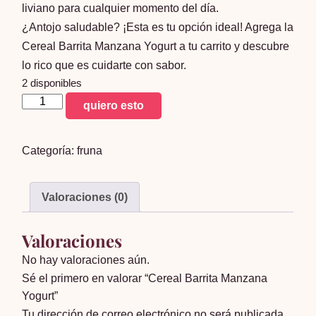
liviano para cualquier momento del día.
¿Antojo saludable? ¡Esta es tu opción ideal! Agrega la
Cereal Barrita Manzana Yogurt a tu carrito y descubre
lo rico que es cuidarte con sabor.
2 disponibles
Cereal
quiero esto
Barrita
Manzana
Categoría:
fruna
Yogurt
cantidad
Valoraciones (0)
Valoraciones
No hay valoraciones aún.
Sé el primero en valorar “Cereal Barrita Manzana
Yogurt”
Tu dirección de correo electrónico no será publicada.