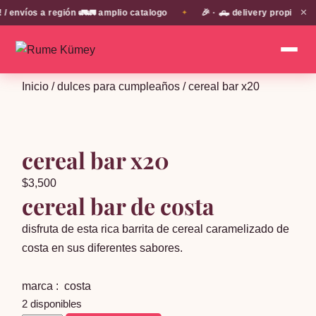
✕
nvíos a región 🚛🚛 amplio catalogo
🎉 · 🛻 delivery propio en 
✦
Inicio
/
dulces para cumpleaños
/ cereal bar x20
cereal bar x20
$
3,500
cereal bar de costa
disfruta de esta rica barrita de cereal caramelizado de
costa en sus diferentes sabores.
marca : costa
2 disponibles