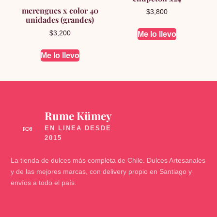
merengues x color 40
$
3,800
unidades (grandes)
$
3,200
Me lo llevo
Me lo llevo
Rume Kümey
🍬
La tienda de dulces más completa de Chile. Dulces Artesanales
y de las mejores marcas, con delivery propio en Santiago y
envíos a todo el país.