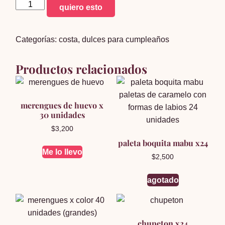
cereal
quiero esto
bar
x20
Categorías:
costa
,
dulces para cumpleaños
cantidad
Productos relacionados
merengues de huevo x
30 unidades
$
3,200
paleta boquita mabu x24
Me lo llevo
$
2,500
agotado
chupeton x24