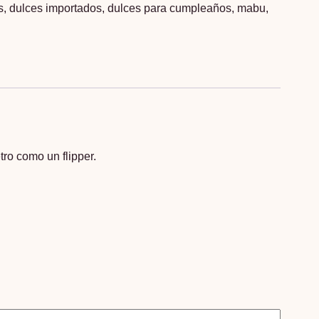
s
,
dulces importados
,
dulces para cumpleaños
,
mabu
,
ro como un flipper.