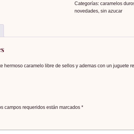
Categorías:
caramelos duro
unid
novedades
,
sin azucar
cantidad
es
e hermoso caramelo libre de sellos y ademas con un juguete ret
os campos requeridos están marcados
*