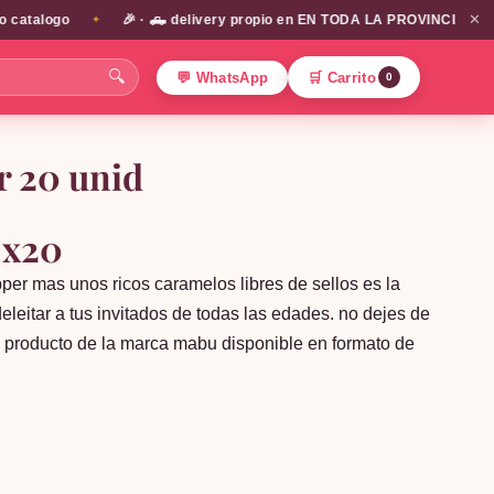
✕
alogo
🎉 · 🛻 delivery propio en EN TODA LA PROVINCIA DE SANTIA
✦
🔍
💬 WhatsApp
🛒 Carrito
0
r 20 unid
 x20
pper mas unos ricos caramelos libres de sellos es la
leitar a tus invitados de todas las edades. no dejes de
o. producto de la marca mabu disponible en formato de