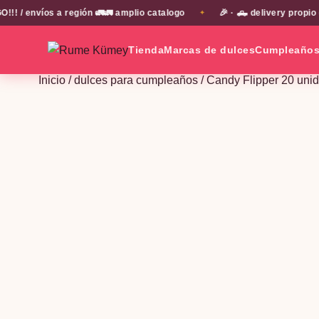
envíos a región 🚛🚛 amplio catalogo
🎉 · 🛻 delivery propio en
✦
Tienda
Marcas de dulces
Cumpleaño
Inicio
/
dulces para cumpleaños
/ Candy Flipper 20 unid