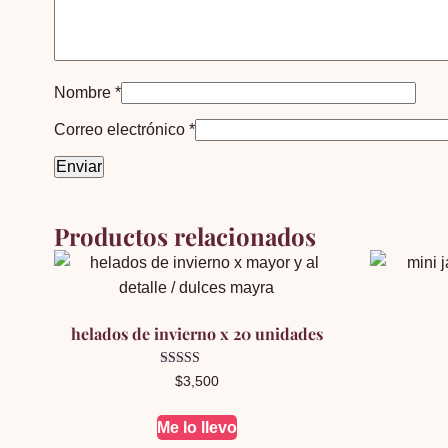
Nombre
*
Correo electrónico
*
Productos relacionados
helados de invierno x 20 unidades
Valorado en
$
3,500
5.00
de 5
Me lo llevo