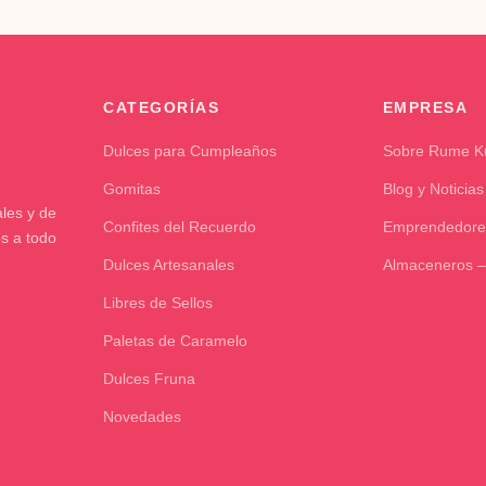
CATEGORÍAS
EMPRESA
Dulces para Cumpleaños
Sobre Rume 
Gomitas
Blog y Noticias
les y de
Confites del Recuerdo
Emprendedore
os a todo
Dulces Artesanales
Almaceneros –
Libres de Sellos
Paletas de Caramelo
Dulces Fruna
Novedades