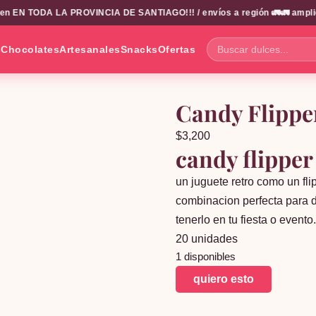
 EN TODA LA PROVINCIA DE SANTIAGO!!! / envíos a región 🚛🚛 amplio cat
s
Chocolates
Artesanales
Snacks
Ofertas
Buscar
dulces...
Candy Flippe
$
3,200
candy flipper
un juguete retro como un fli
combinacion perfecta para de
tenerlo en tu fiesta o event
20 unidades
1 disponibles
Candy
quiero esto
Flipper
20