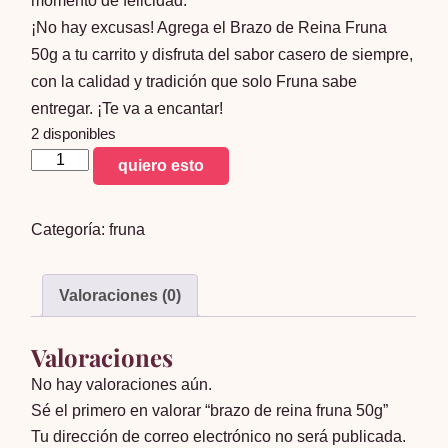
momento de felicidad.
¡No hay excusas! Agrega el Brazo de Reina Fruna
50g a tu carrito y disfruta del sabor casero de siempre,
con la calidad y tradición que solo Fruna sabe
entregar. ¡Te va a encantar!
2 disponibles
brazo
quiero esto
de
reina
Categoría:
fruna
fruna
50g
cantidad
Valoraciones (0)
Valoraciones
No hay valoraciones aún.
Sé el primero en valorar “brazo de reina fruna 50g”
Tu dirección de correo electrónico no será publicada.