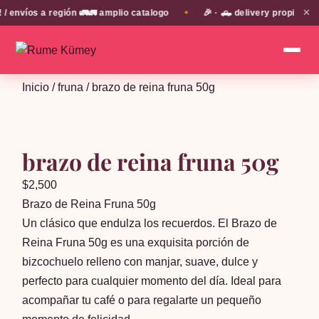
✕
nvíos a región 🚛🚛 amplio catalogo
🎉 · 🛻 delivery propio en 
✦
Inicio
/
fruna
/ brazo de reina fruna 50g
brazo de reina fruna 50g
$
2,500
Brazo de Reina Fruna 50g
Un clásico que endulza los recuerdos. El Brazo de
Reina Fruna 50g es una exquisita porción de
bizcochuelo relleno con manjar, suave, dulce y
perfecto para cualquier momento del día. Ideal para
acompañar tu café o para regalarte un pequeño