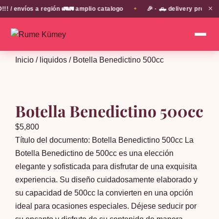
✕
 envíos a región 🚛🚛 amplio catalogo
🎉 · 🛻 delivery propio e
✦
Inicio
/
liquidos
/ Botella Benedictino 500cc
Botella Benedictino 500cc
$
5,800
Título del documento: Botella Benedictino 500cc La
Botella Benedictino de 500cc es una elección
elegante y sofisticada para disfrutar de una exquisita
experiencia. Su diseño cuidadosamente elaborado y
su capacidad de 500cc la convierten en una opción
ideal para ocasiones especiales. Déjese seducir por