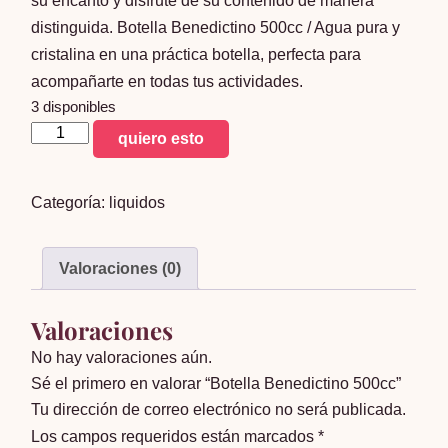
su encanto y disfrute de su contenido de manera
distinguida. Botella Benedictino 500cc / Agua pura y
cristalina en una práctica botella, perfecta para
acompañarte en todas tus actividades.
3 disponibles
Botella
quiero esto
Benedictino
500cc
Categoría:
liquidos
cantidad
Valoraciones (0)
Valoraciones
No hay valoraciones aún.
Sé el primero en valorar “Botella Benedictino 500cc”
Tu dirección de correo electrónico no será publicada.
Los campos requeridos están marcados
*