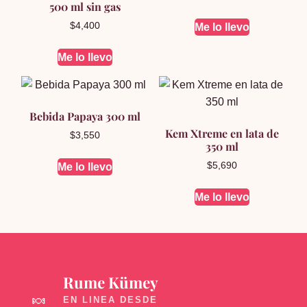
500 ml sin gas
$
4,400
Me lo llevo
Me lo llevo
Bebida Papaya 300 ml
Kem Xtreme en lata de
$
3,550
350 ml
$
5,690
Me lo llevo
Me lo llevo
Rume Kümey
🍬