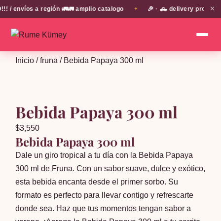
✕
envíos a región 🚛🚛 amplio catalogo
🎉 · 🛻 delivery propio en
✦
Inicio
/
fruna
/ Bebida Papaya 300 ml
Bebida Papaya 300 ml
$
3,550
Bebida Papaya 300 ml
Dale un giro tropical a tu día con la Bebida Papaya
300 ml de Fruna. Con un sabor suave, dulce y exótico,
esta bebida encanta desde el primer sorbo. Su
formato es perfecto para llevar contigo y refrescarte
donde sea. Haz que tus momentos tengan sabor a