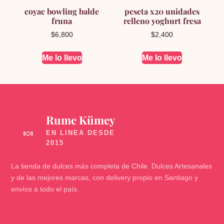
coyac bowling balde
peseta x20 unidades
fruna
relleno yoghurt fresa
$
6,800
$
2,400
Me lo llevo
Me lo llevo
Rume Kümey
🍬
La tienda de dulces más completa de Chile. Dulces Artesanales
y de las mejores marcas, con delivery propio en Santiago y
envíos a todo el país.