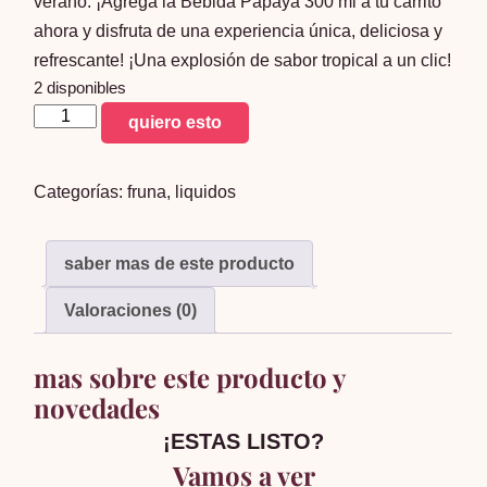
verano. ¡Agrega la Bebida Papaya 300 ml a tu carrito
ahora y disfruta de una experiencia única, deliciosa y
refrescante! ¡Una explosión de sabor tropical a un clic!
2 disponibles
Bebida
quiero esto
Papaya
300
Categorías:
fruna
,
liquidos
ml
cantidad
saber mas de este producto
Valoraciones (0)
mas sobre este producto y
novedades
¡ESTAS LISTO?
Vamos a ver