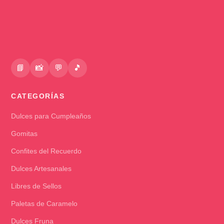
📘
📸
💬
🎵
CATEGORÍAS
Dulces para Cumpleaños
Gomitas
Confites del Recuerdo
Dulces Artesanales
Libres de Sellos
Paletas de Caramelo
Dulces Fruna