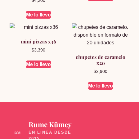
$
4,200
Me lo llevo
mini pizzas x36
$
3,390
chupetes de caramelo
x20
Me lo llevo
$
2,900
Me lo llevo
Rume Kümey
🍬