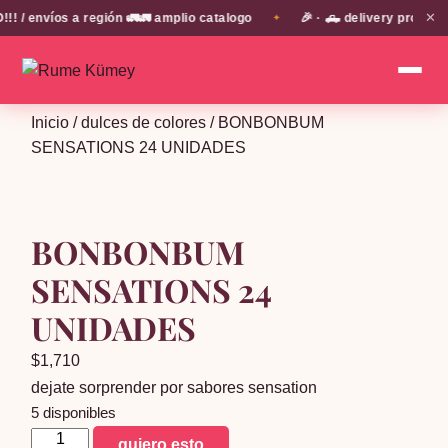
✕
 envíos a región 🚛🚛 amplio catalogo
🎉 · 🛻 delivery propio e
✦
Inicio
/
dulces de colores
/ BONBONBUM
SENSATIONS 24 UNIDADES
BONBONBUM
SENSATIONS 24
UNIDADES
$
1,710
dejate sorprender por sabores sensation
5 disponibles
BONBONBUM
quiero esto