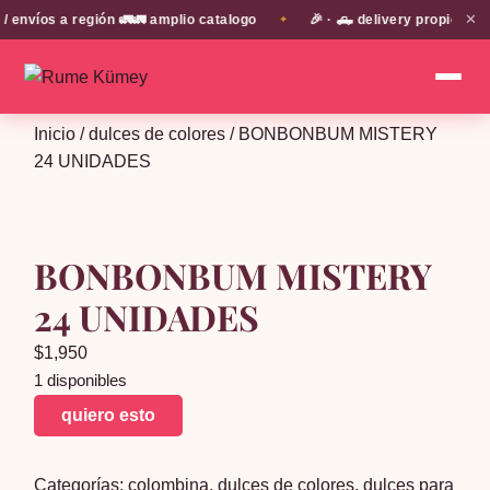
✕
víos a región 🚛🚛 amplio catalogo
🎉 · 🛻 delivery propio en E
✦
Inicio
/
dulces de colores
/ BONBONBUM MISTERY
24 UNIDADES
BONBONBUM MISTERY
24 UNIDADES
$
1,950
1 disponibles
BONBONBUM
quiero esto
MISTERY
24
Categorías:
colombina
,
dulces de colores
,
dulces para
UNIDADES