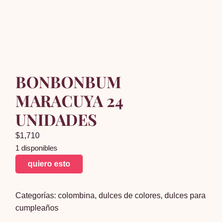
BONBONBUM
MARACUYA 24
UNIDADES
$
1,710
1 disponibles
BONBONBUM
quiero esto
MARACUYA
24
Categorías:
colombina
,
dulces de colores
,
dulces para
UNIDADES
cumpleaños
cantidad