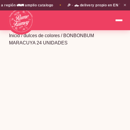
✕
gión 🚛🚛 amplio catalogo
🎉 · 🛻 delivery propio en EN TODA LA
✦
Inicio
/
dulces de colores
/ BONBONBUM
MARACUYA 24 UNIDADES