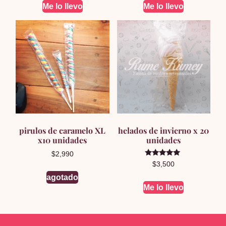
Me lo llevo
Me lo llevo
pirulos de caramelo XL
helados de invierno x 20
x10 unidades
unidades
$
2,990
Valorado en
$
3,500
5.00
de 5
agotado
Me lo llevo