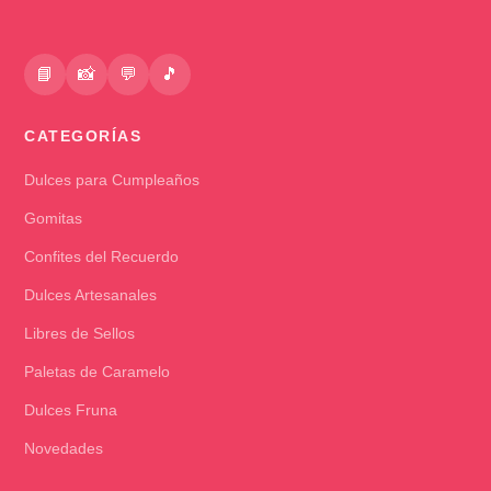
📘
📸
💬
🎵
CATEGORÍAS
Dulces para Cumpleaños
Gomitas
Confites del Recuerdo
Dulces Artesanales
Libres de Sellos
Paletas de Caramelo
Dulces Fruna
Novedades