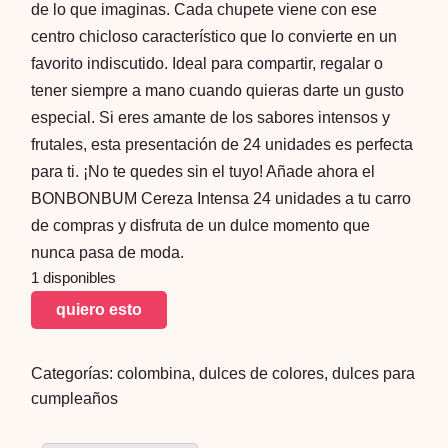
de lo que imaginas. Cada chupete viene con ese
centro chicloso característico que lo convierte en un
favorito indiscutido. Ideal para compartir, regalar o
tener siempre a mano cuando quieras darte un gusto
especial. Si eres amante de los sabores intensos y
frutales, esta presentación de 24 unidades es perfecta
para ti. ¡No te quedes sin el tuyo! Añade ahora el
BONBONBUM Cereza Intensa 24 unidades a tu carro
de compras y disfruta de un dulce momento que
nunca pasa de moda.
1 disponibles
BONBONBUM
quiero esto
CEREZA
INTENSA
Categorías:
colombina
,
dulces de colores
,
dulces para
24
cumpleaños
unidades
cantidad