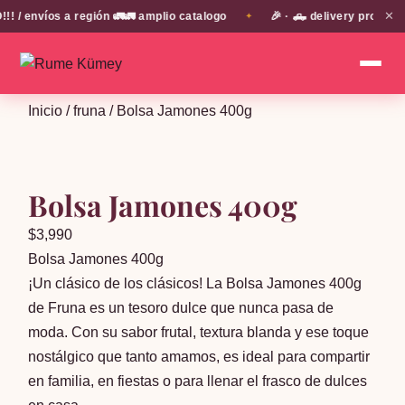
✕
 envíos a región 🚛🚛 amplio catalogo
🎉 · 🛻 delivery propio e
✦
Inicio
/
fruna
/ Bolsa Jamones 400g
Bolsa Jamones 400g
$
3,990
Bolsa Jamones 400g
¡Un clásico de los clásicos! La Bolsa Jamones 400g
de Fruna es un tesoro dulce que nunca pasa de
moda. Con su sabor frutal, textura blanda y ese toque
nostálgico que tanto amamos, es ideal para compartir
en familia, en fiestas o para llenar el frasco de dulces