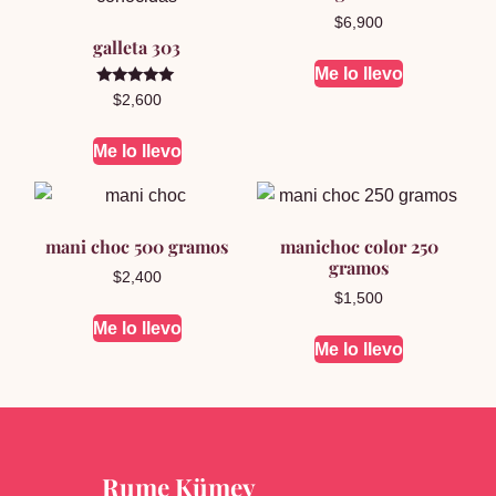
$
6,900
galleta 303
Me lo llevo
Valorado en
$
2,600
5.00
de 5
Me lo llevo
mani choc 500 gramos
manichoc color 250
gramos
$
2,400
$
1,500
Me lo llevo
Me lo llevo
Rume Kümey