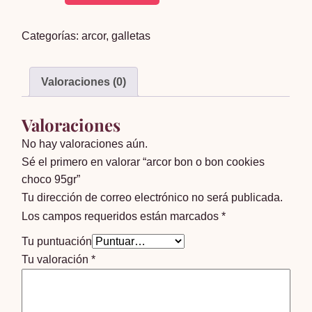
bon
o
Categorías:
arcor
,
galletas
bon
cookies
choco
Valoraciones (0)
95gr
cantidad
Valoraciones
No hay valoraciones aún.
Sé el primero en valorar “arcor bon o bon cookies
choco 95gr”
Tu dirección de correo electrónico no será publicada.
Los campos requeridos están marcados
*
Tu puntuación
Tu valoración
*