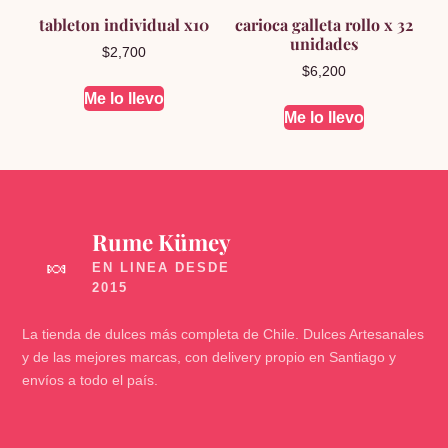
tableton individual x10
carioca galleta rollo x 32
unidades
$
2,700
$
6,200
Me lo llevo
Me lo llevo
Rume Kümey
🍬
La tienda de dulces más completa de Chile. Dulces Artesanales
y de las mejores marcas, con delivery propio en Santiago y
envíos a todo el país.