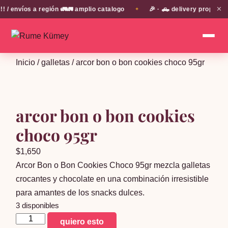
✕
 envíos a región 🚛🚛 amplio catalogo
🎉 · 🛻 delivery propio e
✦
Inicio
/
galletas
/ arcor bon o bon cookies choco 95gr
arcor bon o bon cookies
choco 95gr
$
1,650
Arcor Bon o Bon Cookies Choco 95gr mezcla galletas
crocantes y chocolate en una combinación irresistible
para amantes de los snacks dulces.
3 disponibles
arcor
quiero esto