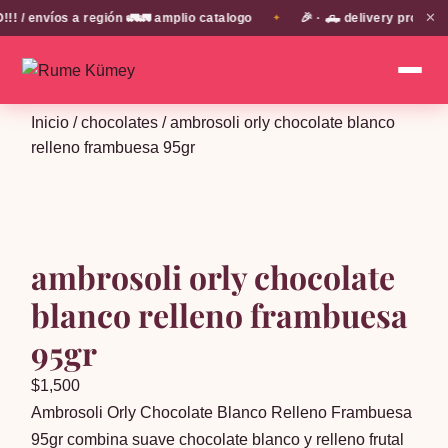
✕
 envíos a región 🚛🚛 amplio catalogo
🎉 · 🛻 delivery propio e
✦
Inicio
/
chocolates
/ ambrosoli orly chocolate blanco
relleno frambuesa 95gr
ambrosoli orly chocolate
blanco relleno frambuesa
95gr
$
1,500
Ambrosoli Orly Chocolate Blanco Relleno Frambuesa
95gr combina suave chocolate blanco y relleno frutal