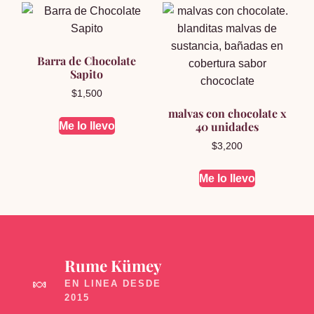
Barra de Chocolate
Sapito
$
1,500
malvas con chocolate x
40 unidades
Me lo llevo
$
3,200
Me lo llevo
Rume Kümey
🍬