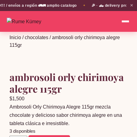
✕
 envíos a región 🚛🚛 amplio catalogo
🎉 · 🛻 delivery propio e
✦
Inicio
/
chocolates
/ ambrosoli orly chirimoya alegre
115gr
ambrosoli orly chirimoya
alegre 115gr
$
1,500
Ambrosoli Orly Chirimoya Alegre 115gr mezcla
chocolate y delicioso sabor chirimoya alegre en una
tableta clásica e irresistible.
3 disponibles