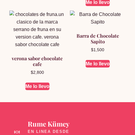
Me lo llevo
Barra de Chocolate
Sapito
$
1,500
verona sabor chocolate
cafe
Me lo llevo
$
2,800
Me lo llevo
Rume Kümey
🍬