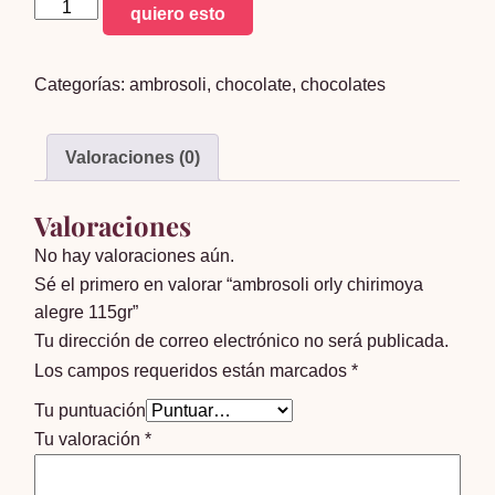
ambrosoli
quiero esto
orly
chirimoya
Categorías:
ambrosoli
,
chocolate
,
chocolates
alegre
115gr
cantidad
Valoraciones (0)
Valoraciones
No hay valoraciones aún.
Sé el primero en valorar “ambrosoli orly chirimoya
alegre 115gr”
Tu dirección de correo electrónico no será publicada.
Los campos requeridos están marcados
*
Tu puntuación
Tu valoración
*