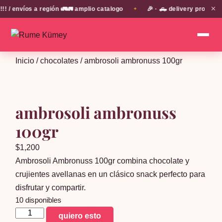
✕
 envíos a región 🚛🚛 amplio catalogo
🎉 · 🛻 delivery propio e
✦
Inicio
/
chocolates
/ ambrosoli ambronuss 100gr
ambrosoli ambronuss
100gr
$
1,200
Ambrosoli Ambronuss 100gr combina chocolate y
crujientes avellanas en un clásico snack perfecto para
disfrutar y compartir.
10 disponibles
ambrosoli
quiero esto