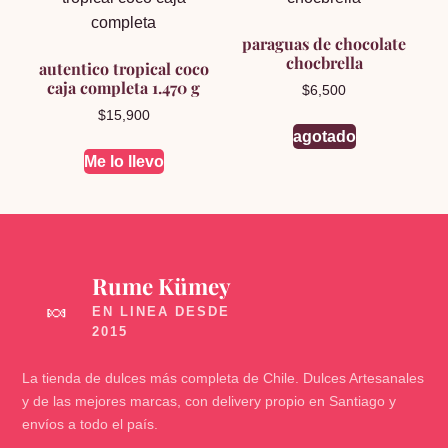
paraguas de chocolate
chocbrella
autentico tropical coco
caja completa 1.470 g
$
6,500
$
15,900
agotado
Me lo llevo
Rume Kümey
🍬
La tienda de dulces más completa de Chile. Dulces Artesanales
y de las mejores marcas, con delivery propio en Santiago y
envíos a todo el país.