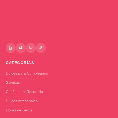
📘
📸
💬
🎵
CATEGORÍAS
Dulces para Cumpleaños
Gomitas
Confites del Recuerdo
Dulces Artesanales
Libres de Sellos