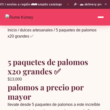
✕
 envíos a región 🚛🚛 amplio catalogo
🎉 · 🛻 delivery propio e
✦
Inicio
/
dulces artesanales
/ 5 paquetes de palomos
x20 grandes ✅
5 paquetes de palomos
x20 grandes ✅
$
13,000
palomos a precio por
mayor
llevate desde 5 paquetes de palomos a este increíble