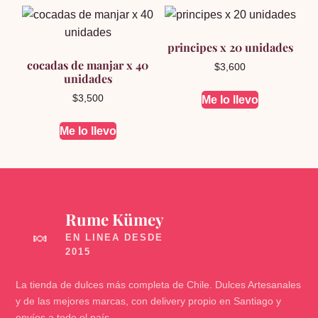
principes x 20 unidades
cocadas de manjar x 40
$
3,600
unidades
$
3,500
Me lo llevo
Me lo llevo
Rume Kümey
🍬
La tienda de dulces más completa de Chile. Dulces Artesanales
y de las mejores marcas, con delivery propio en Santiago y
envíos a todo el país.