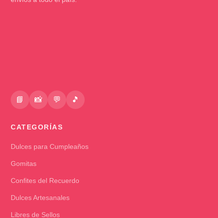
📘
📸
💬
🎵
CATEGORÍAS
Dulces para Cumpleaños
Gomitas
Confites del Recuerdo
Dulces Artesanales
Libres de Sellos