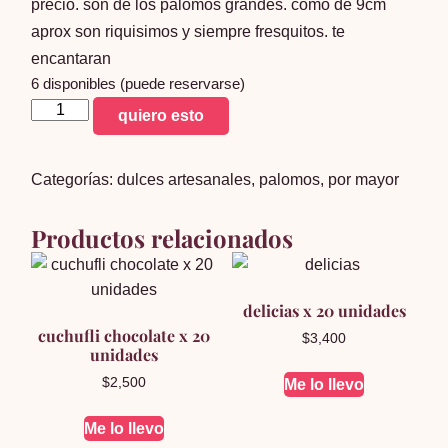
precio. son de los palomos grandes. como de 9cm
aprox son riquisimos y siempre fresquitos. te
encantaran
6 disponibles (puede reservarse)
5
quiero esto
paquetes
de
Categorías:
dulces artesanales
,
palomos
,
por mayor
palomos
x20
Productos relacionados
grandes
✅
cantidad
delicias x 20 unidades
cuchufli chocolate x 20
$
3,400
unidades
$
2,500
Me lo llevo
Me lo llevo