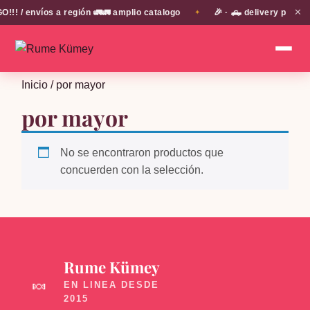
✕
! / envíos a región 🚛🚛 amplio catalogo
🎉 · 🛻 delivery propi
✦
Inicio
/ por mayor
por mayor
No se encontraron productos que
concuerden con la selección.
Rume Kümey
🍬