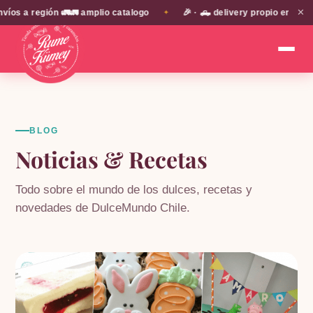
✕
s a región 🚛🚛 amplio catalogo
🎉 · 🛻 delivery propio en EN T
✦
BLOG
Noticias & Recetas
Todo sobre el mundo de los dulces, recetas y
novedades de DulceMundo Chile.