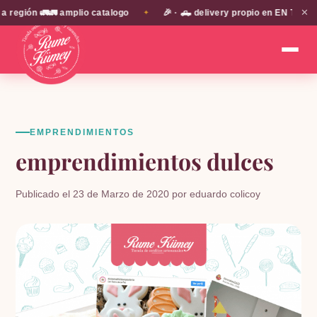
✕
ón 🚛🚛 amplio catalogo
🎉 · 🛻 delivery propio en EN TODA LA P
✦
EMPRENDIMIENTOS
emprendimientos dulces
Publicado el 23 de Marzo de 2020 por eduardo colicoy