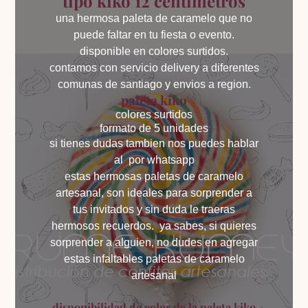
tipo kiko 12 centímetros
una hermosa paleta de caramelo que no
puede faltar en tu fiesta o evento.
disponible en colores surtidos.
contamos con servicio delivery a diferentes
comunas de santiago y envios a region.
paleta kiko
colores surtidos
formato de 5 unidades
si tienes dudas tambien nos puedes hablar
al
por whatsapp
estas hermosas paletas de caramelo
artesanal, son ideales para sorprender a
tus invitados y sin duda le traeras
hermosos recuerdos. ya sabes, si quieres
sorprender a alguien, no dudes en agregar
estas infaltables paletas de caramelo
artesanal
disponibilidad de color de la paleta kiko