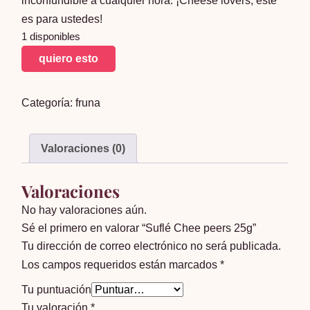
inconfundible a cualquier hora. ¡Cheese lovers, este
es para ustedes!
1 disponibles
Suflé
quiero esto
Chee
peers
Categoría:
fruna
25g
cantidad
Valoraciones (0)
Valoraciones
No hay valoraciones aún.
Sé el primero en valorar “Suflé Chee peers 25g”
Tu dirección de correo electrónico no será publicada.
Los campos requeridos están marcados
*
Tu puntuación
Tu valoración
*