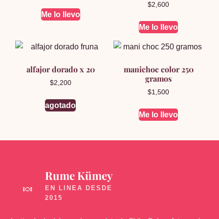
Valorado en
$
2,600
5.00
Me lo llevo
de 5
Me lo llevo
alfajor dorado x 20
manichoc color 250
gramos
$
2,200
$
1,500
agotado
Me lo llevo
Rume Kümey
🍬