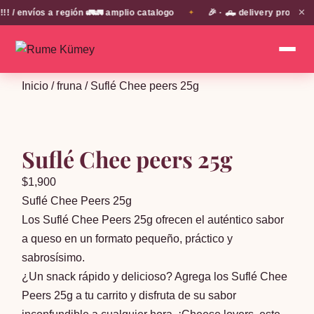
✕
envíos a región 🚛🚛 amplio catalogo
🎉 · 🛻 delivery propio en
✦
Inicio
/
fruna
/ Suflé Chee peers 25g
Suflé Chee peers 25g
$
1,900
Suflé Chee Peers 25g
Los Suflé Chee Peers 25g ofrecen el auténtico sabor
a queso en un formato pequeño, práctico y
sabrosísimo.
¿Un snack rápido y delicioso? Agrega los Suflé Chee
Peers 25g a tu carrito y disfruta de su sabor