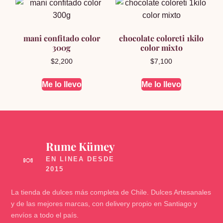
mani confitado color
chocolate coloreti 1kilo
300g
color mixto
$
2,200
$
7,100
Me lo llevo
Me lo llevo
Rume Kümey
🍬
La tienda de dulces más completa de Chile. Dulces Artesanales
y de las mejores marcas, con delivery propio en Santiago y
envíos a todo el país.