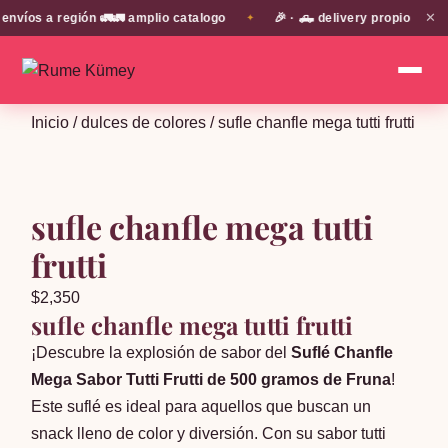
✕
os a región 🚛🚛 amplio catalogo
🎉 · 🛻 delivery propio en EN 
✦
Inicio
/
dulces de colores
/ sufle chanfle mega tutti frutti
sufle chanfle mega tutti
frutti
$
2,350
sufle chanfle mega tutti frutti
¡Descubre la explosión de sabor del
Suflé Chanfle
Mega Sabor Tutti Frutti de 500 gramos de Fruna
!
Este suflé es ideal para aquellos que buscan un
snack lleno de color y diversión. Con su sabor tutti