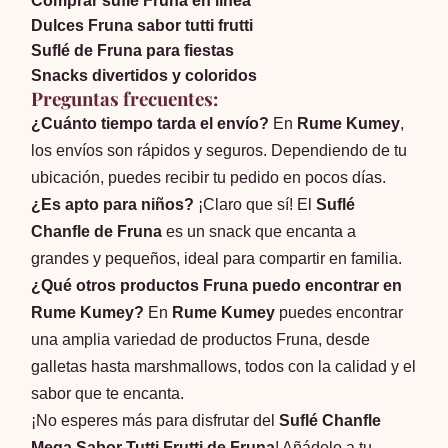
Comprar suflé Fruna en línea
Dulces Fruna sabor tutti frutti
Suflé de Fruna para fiestas
Snacks divertidos y coloridos
Preguntas frecuentes:
¿Cuánto tiempo tarda el envío?
En
Rume Kumey
,
los envíos son rápidos y seguros. Dependiendo de tu
ubicación, puedes recibir tu pedido en pocos días.
¿Es apto para niños?
¡Claro que sí! El
Suflé
Chanfle de Fruna
es un snack que encanta a
grandes y pequeños, ideal para compartir en familia.
¿Qué otros productos Fruna puedo encontrar en
Rume Kumey?
En
Rume Kumey
puedes encontrar
una amplia variedad de productos Fruna, desde
galletas hasta marshmallows, todos con la calidad y el
sabor que te encanta.
¡No esperes más para disfrutar del
Suflé Chanfle
Mega Sabor Tutti Frutti de Fruna
! Añádelo a tu