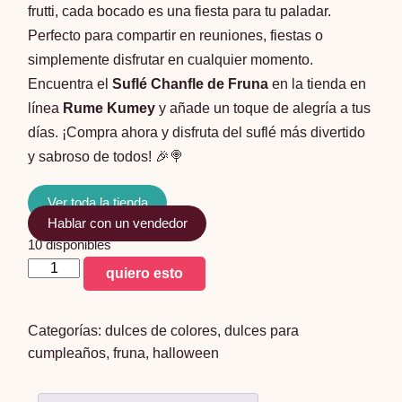
frutti, cada bocado es una fiesta para tu paladar.
Perfecto para compartir en reuniones, fiestas o
simplemente disfrutar en cualquier momento.
Encuentra el
Suflé Chanfle de Fruna
en la tienda en
línea
Rume Kumey
y añade un toque de alegría a tus
días. ¡Compra ahora y disfruta del suflé más divertido
y sabroso de todos! 🎉🍭
Ver toda la tienda
Hablar con un vendedor
10 disponibles
sufle
quiero esto
chanfle
mega
Categorías:
dulces de colores
,
dulces para
tutti
cumpleaños
,
fruna
,
halloween
frutti
cantidad