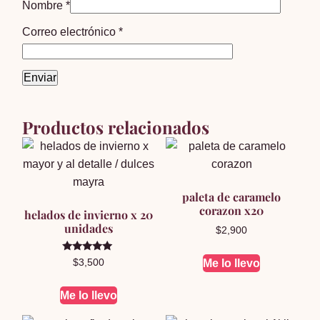
Nombre
*
Correo electrónico
*
Productos relacionados
paleta de caramelo
corazon x20
helados de invierno x 20
unidades
$
2,900
Valorado en
Me lo llevo
$
3,500
5.00
de 5
Me lo llevo