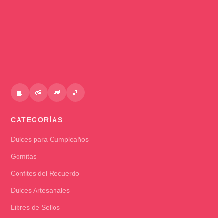
📘
📸
💬
🎵
CATEGORÍAS
Dulces para Cumpleaños
Gomitas
Confites del Recuerdo
Dulces Artesanales
Libres de Sellos