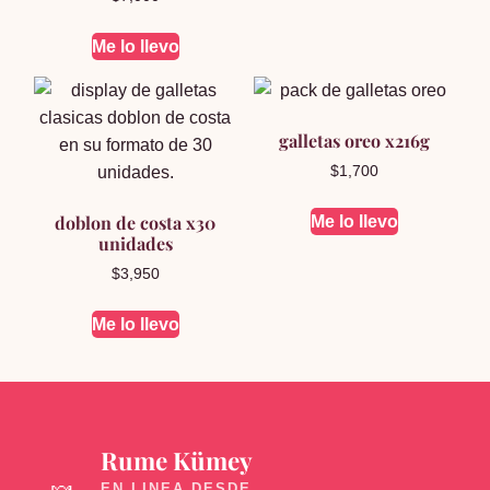
Me lo llevo
galletas oreo x216g
$
1,700
doblon de costa x30
Me lo llevo
unidades
$
3,950
Me lo llevo
Rume Kümey
🍬