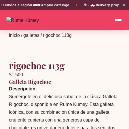
✕
nvíos a región 🚛🚛 amplio catalogo
🎉 · 🛻 delivery propio en 
✦
Inicio
/
galletas
/ rigochoc 113g
rigochoc 113g
$
1,500
Galleta Rigochoc
Descripción:
Sumérgete en el delicioso sabor de la clásica Galleta
Rigochoc, disponible en Rume Kumey. Esta galleta
icónica, con su combinación única de una galleta
crujiente cubierta con una generosa capa de
chocolate, es un verdadero deleite para los sentidos.