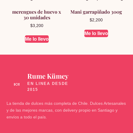
merengues de huevo x
Mani garrapiñado 300g
30 unidades
$
2,200
$
3,200
Me lo llevo
Me lo llevo
Rume Kümey
🍬
La tienda de dulces más completa de Chile. Dulces Artesanales
y de las mejores marcas, con delivery propio en Santiago y
envíos a todo el país.