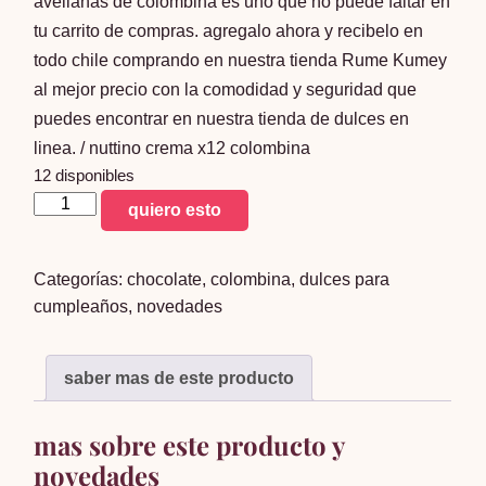
avellanas de colombina es uno que no puede faltar en
tu carrito de compras. agregalo ahora y recibelo en
todo chile comprando en nuestra tienda Rume Kumey
al mejor precio con la comodidad y seguridad que
puedes encontrar en nuestra tienda de dulces en
linea. / nuttino crema x12 colombina
12 disponibles
nuttino
quiero esto
crema
x12
Categorías:
chocolate
,
colombina
,
dulces para
cantidad
cumpleaños
,
novedades
saber mas de este producto
mas sobre este producto y
novedades