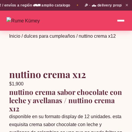
✕
víos a región 🚛🚛 amplio catalogo
🎉 · 🛻 delivery propio en E
✦
Inicio
/
dulces para cumpleaños
/ nuttino crema x12
nuttino crema x12
$
1,900
nuttino crema sabor chocolate con
leche y avellanas / nuttino crema
x12
disponible en su formato display de 12 unidades. esta
exquisita crema sabor chocolate con leche y