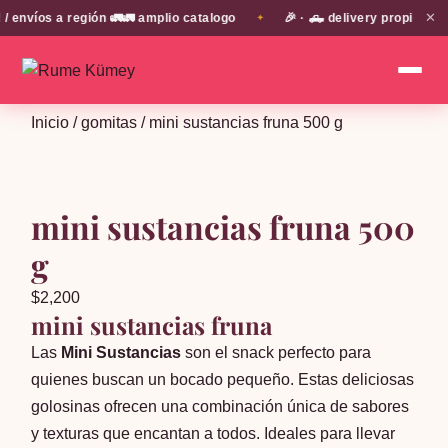
✕
nvíos a región 🚛🚛 amplio catalogo
🎉 · 🛻 delivery propio en 
✦
Inicio
/
gomitas
/ mini sustancias fruna 500 g
mini sustancias fruna 500
g
$
2,200
mini sustancias fruna
Las
Mini Sustancias
son el snack perfecto para
quienes buscan un bocado pequeño. Estas deliciosas
golosinas ofrecen una combinación única de sabores
y texturas que encantan a todos. Ideales para llevar