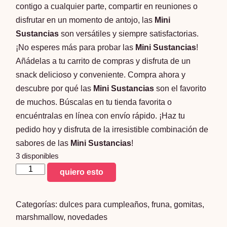
contigo a cualquier parte, compartir en reuniones o
disfrutar en un momento de antojo, las
Mini
Sustancias
son versátiles y siempre satisfactorias.
¡No esperes más para probar las
Mini Sustancias
!
Añádelas a tu carrito de compras y disfruta de un
snack delicioso y conveniente. Compra ahora y
descubre por qué las
Mini Sustancias
son el favorito
de muchos. Búscalas en tu tienda favorita o
encuéntralas en línea con envío rápido. ¡Haz tu
pedido hoy y disfruta de la irresistible combinación de
sabores de las
Mini Sustancias
!
3 disponibles
mini
quiero esto
sustancias
fruna
Categorías:
dulces para cumpleaños
,
fruna
,
gomitas
,
500
marshmallow
,
novedades
g