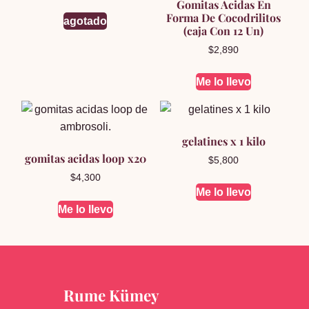
Gomitas Acidas En
Forma De Cocodrilitos
agotado
(caja Con 12 Un)
$
2,890
Me lo llevo
gelatines x 1 kilo
gomitas acidas loop x20
$
5,800
$
4,300
Me lo llevo
Me lo llevo
Rume Kümey