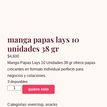
manga papas lays 10
unidades 38 gr
$
4,600
Manga Papas Lays 10 Unidades 38 gr ofrece papas
crocantes en formato individual perfecto para
negocios y colaciones.
3 disponibles
manga
quiero esto
papas
lays
Categorías:
evercrisp
,
snacks
10