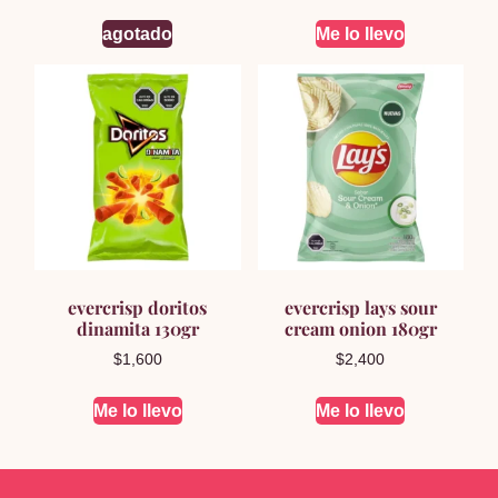
agotado
Me lo llevo
evercrisp doritos
evercrisp lays sour
dinamita 130gr
cream onion 180gr
$
1,600
$
2,400
Me lo llevo
Me lo llevo