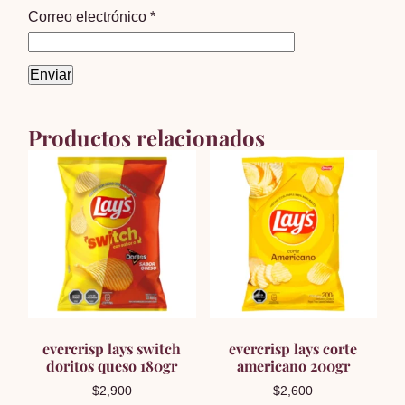
Correo electrónico
*
Productos relacionados
evercrisp lays switch
evercrisp lays corte
doritos queso 180gr
americano 200gr
$
2,900
$
2,600