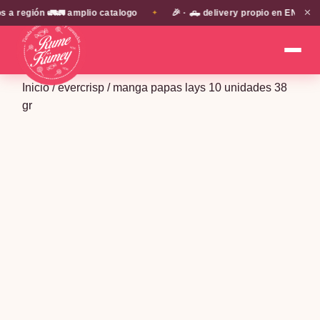
✕
región 🚛🚛 amplio catalogo
🎉 · 🛻 delivery propio en EN TODA 
✦
Inicio
/
evercrisp
/ manga papas lays 10 unidades 38
gr