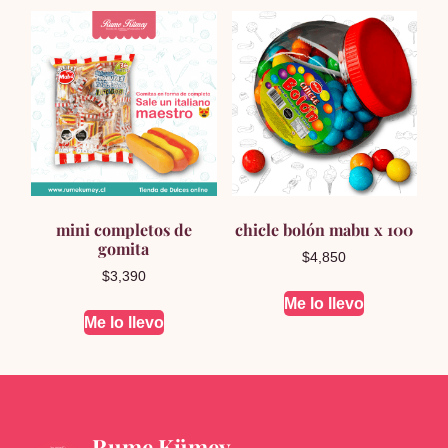
mini completos de
chicle bolón mabu x 100
gomita
$
4,850
$
3,390
Me lo llevo
Me lo llevo
Rume Kümey