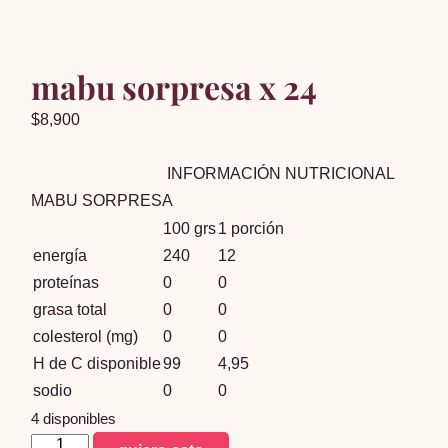
mabu sorpresa x 24
$
8,900
INFORMACIÓN NUTRICIONAL
MABU SORPRESA
100 grs
1 porción
energía
240
12
proteínas
0
0
grasa total
0
0
colesterol (mg)
0
0
H de C disponible
99
4,95
sodio
0
0
4 disponibles
mabu