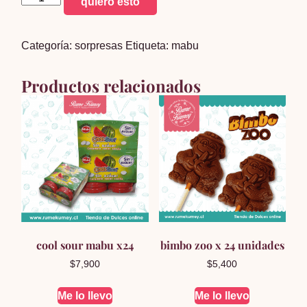
quiero esto
sorpresa
x
Categoría:
sorpresas
Etiqueta:
mabu
24
cantidad
Productos relacionados
cool sour mabu x24
bimbo zoo x 24 unidades
$
7,900
$
5,400
Me lo llevo
Me lo llevo