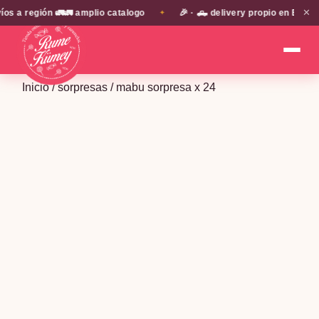
✕
a región 🚛🚛 amplio catalogo
🎉 · 🛻 delivery propio en EN TOD
✦
Inicio
/
sorpresas
/ mabu sorpresa x 24