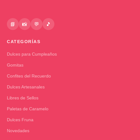
📘
📸
💬
🎵
CATEGORÍAS
Dulces para Cumpleaños
Gomitas
Confites del Recuerdo
Dulces Artesanales
Libres de Sellos
Paletas de Caramelo
Dulces Fruna
Novedades