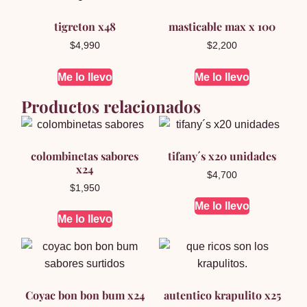
tigreton x48
masticable max x 100
$
4,990
$
2,200
Me lo llevo
Me lo llevo
Productos relacionados
colombinetas sabores
tifany´s x20 unidades
x24
$
4,700
$
1,950
Me lo llevo
Me lo llevo
Coyac bon bon bum x24
autentico krapulito x25