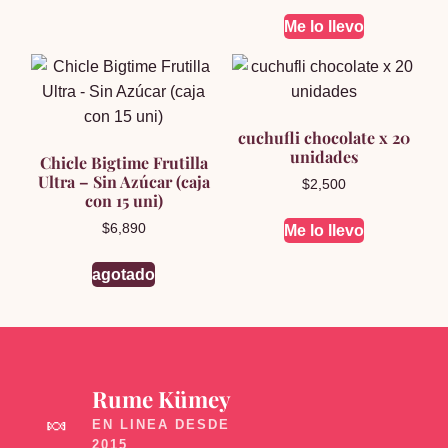
Me lo llevo
cuchufli chocolate x 20
unidades
Chicle Bigtime Frutilla
Ultra – Sin Azúcar (caja
$
2,500
con 15 uni)
$
6,890
Me lo llevo
agotado
Rume Kümey
🍬