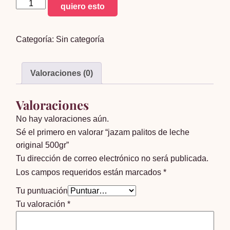
jazam
quiero esto
palitos
de
Categoría:
Sin categoría
leche
original
500gr
Valoraciones (0)
cantidad
Valoraciones
No hay valoraciones aún.
Sé el primero en valorar “jazam palitos de leche
original 500gr”
Tu dirección de correo electrónico no será publicada.
Los campos requeridos están marcados
*
Tu puntuación
Tu valoración
*