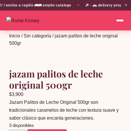
✕
nvíos a región 🚛🚛 amplio catalogo
🎉 · 🛻 delivery propio en 
✦
Inicio
/
Sin categoría
/ jazam palitos de leche original
500gr
jazam palitos de leche
original 500gr
$
3,900
Jazam Palitos de Leche Original 500gr son
tradicionales caramelos de leche con textura suave y
sabor clásico que encanta generaciones.
3 disponibles