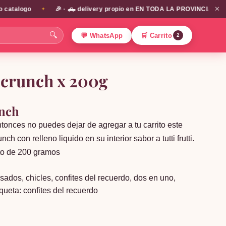
✕
alogo
🎉 · 🛻 delivery propio en EN TODA LA PROVINCIA DE SANTIA
✦
🔍
💬 WhatsApp
🛒 Carrito
2
 crunch x 200g
unch
ntonces no puedes dejar de agregar a tu carrito este
ch con relleno liquido en su interior sabor a tutti frutti.
ato de 200 gramos
asados
,
chicles
,
confites del recuerdo
,
dos en uno
,
iqueta:
confites del recuerdo