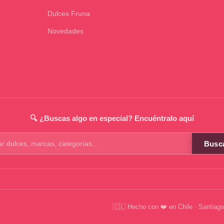
Dulces Fruna
Novedades
🔍 ¿Buscas algo en especial? Encuéntralo aquí
Busc
os
🇨🇱 Hecho con ❤️ en Chile · Santiago