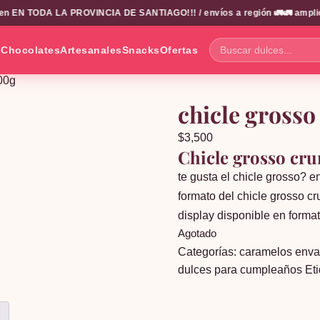
EN TODA LA PROVINCIA DE SANTIAGO!!! / envíos a región 🚛🚛 amplio cat
s
Chocolates
Artesanales
Snacks
Ofertas
Buscar
dulces...
00g
chicle grosso
$
3,500
Chicle grosso cr
te gusta el chicle grosso? e
formato del chicle grosso crun
display disponible en form
Agotado
Categorías:
caramelos env
dulces para cumpleaños
Et