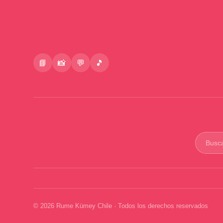
📘
📸
💬
🎵
Buscar
product
© 2026 Rume Kümey Chile · Todos los derechos reservados