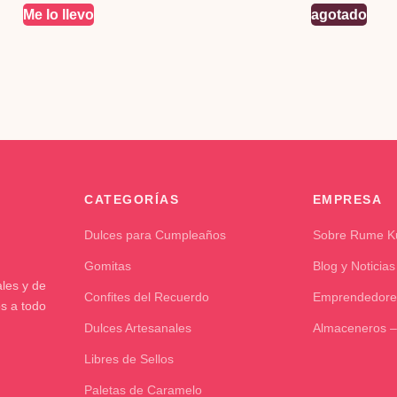
Me lo llevo
agotado
CATEGORÍAS
EMPRESA
Dulces para Cumpleaños
Sobre Rume 
Gomitas
Blog y Noticias
les y de
Confites del Recuerdo
Emprendedore
os a todo
Dulces Artesanales
Almaceneros –
Libres de Sellos
Paletas de Caramelo