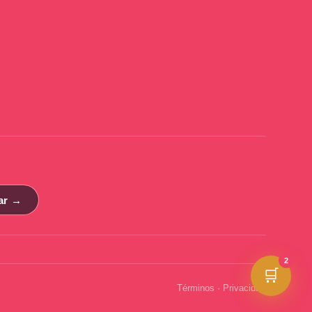
ar →
2
🛒
Términos
·
Privacidad