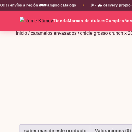
nvíos a región 🚛🚛 amplio catalogo
🎉 · 🛻 delivery propio en 
✦
Tienda
Marcas de dulces
Cumpleaño
Inicio
/
caramelos envasados
/ chicle grosso crunch x 2
saber mas de este producto
Valoraciones (0)