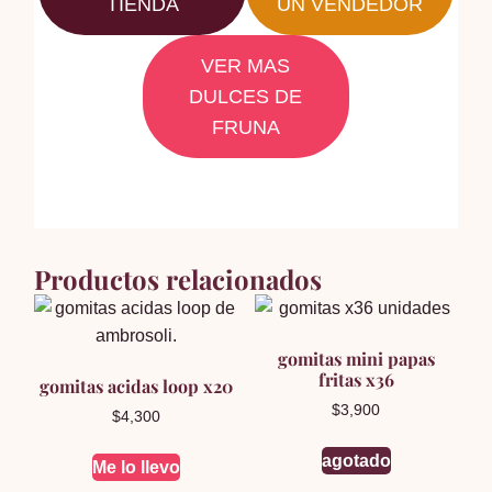
TIENDA
UN VENDEDOR
VER MAS
DULCES DE
FRUNA
Productos relacionados
gomitas mini papas
fritas x36
gomitas acidas loop x20
$
3,900
$
4,300
agotado
Me lo llevo