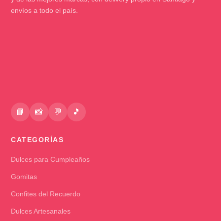
envíos a todo el país.
📘
📸
💬
🎵
CATEGORÍAS
Dulces para Cumpleaños
Gomitas
Confites del Recuerdo
Dulces Artesanales