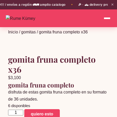
✕
 envíos a región 🚛🚛 amplio catalogo
🎉 · 🛻 delivery propio e
✦
Inicio
/
gomitas
/ gomita fruna completo x36
gomita fruna completo
x36
$
3,100
gomita fruna completo
disfruta de estas gomita fruna completo en su formato
de 36 unidades.
6 disponibles
gomita
quiero esto