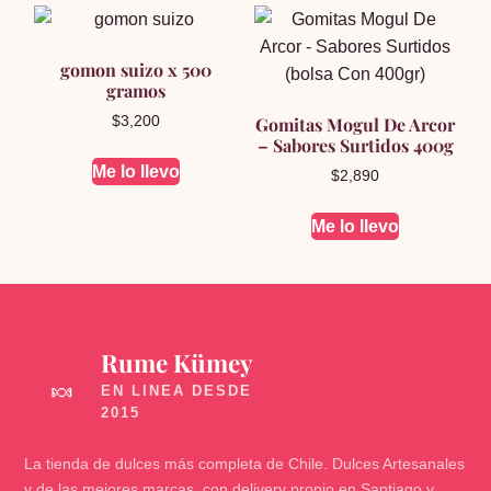
gomon suizo x 500
gramos
$
3,200
Gomitas Mogul De Arcor
– Sabores Surtidos 400g
Me lo llevo
$
2,890
Me lo llevo
Rume Kümey
🍬
La tienda de dulces más completa de Chile. Dulces Artesanales
y de las mejores marcas, con delivery propio en Santiago y