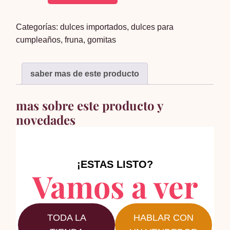
fruna
completo
Categorías:
dulces importados
,
dulces para
x36
cumpleaños
,
fruna
,
gomitas
cantidad
saber mas de este producto
mas sobre este producto y
novedades
¡ESTAS LISTO?
Vamos a ver
TODA LA
HABLAR CON