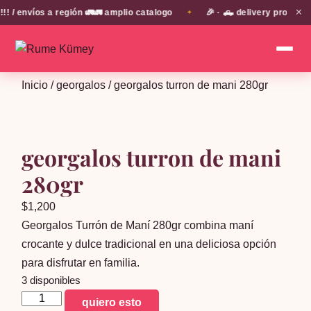
✕
 envíos a región 🚛🚛 amplio catalogo
🎉 · 🛻 delivery propio e
✦
Inicio
/
georgalos
/ georgalos turron de mani 280gr
georgalos turron de mani
280gr
$
1,200
Georgalos Turrón de Maní 280gr combina maní
crocante y dulce tradicional en una deliciosa opción
para disfrutar en familia.
3 disponibles
georgalos
quiero esto