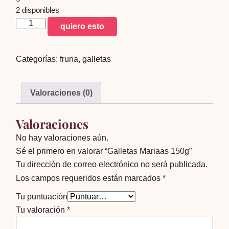
2 disponibles
Galletas
quiero esto
Mariaas
150g
Categorías:
fruna
,
galletas
cantidad
Valoraciones (0)
Valoraciones
No hay valoraciones aún.
Sé el primero en valorar “Galletas Mariaas 150g”
Tu dirección de correo electrónico no será publicada.
Los campos requeridos están marcados
*
Tu puntuación
Tu valoración
*