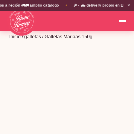
✕
región 🚛🚛 amplio catalogo
🎉 · 🛻 delivery propio en EN TODA 
✦
Inicio
/
galletas
/ Galletas Mariaas 150g