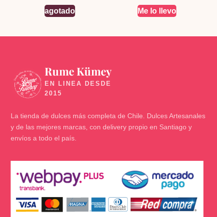
agotado
Me lo llevo
Rume Kümey
🍬
La tienda de dulces más completa de Chile. Dulces Artesanales
y de las mejores marcas, con delivery propio en Santiago y
envíos a todo el país.