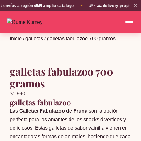
✕
víos a región 🚛🚛 amplio catalogo
🎉 · 🛻 delivery propio en E
✦
Inicio
/
galletas
/ galletas fabulazoo 700 gramos
galletas fabulazoo 700
gramos
$
1,990
galletas fabulazoo
Las
Galletas Fabulazoo de Fruna
son la opción
perfecta para los amantes de los snacks divertidos y
deliciosos. Estas galletas de sabor vainilla vienen en
encantadoras formas de animales, haciendo que cada