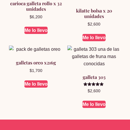
carioca galleta rollo x 32
unidades
kilatte bolsa x 20
unidades
$
6,200
$
2,600
Me lo llevo
Me lo llevo
galletas oreo x216g
$
1,700
galleta 303
Me lo llevo
Valorado en
$
2,600
5.00
de 5
Me lo llevo