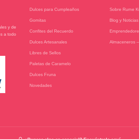
Dulces para Cumpleaños
Sobre Rume 
Gomitas
Blog y Noticias
les y de
Confites del Recuerdo
Emprendedore
os a todo
Dulces Artesanales
Almaceneros –
Libres de Sellos
Paletas de Caramelo
Dulces Fruna
Novedades