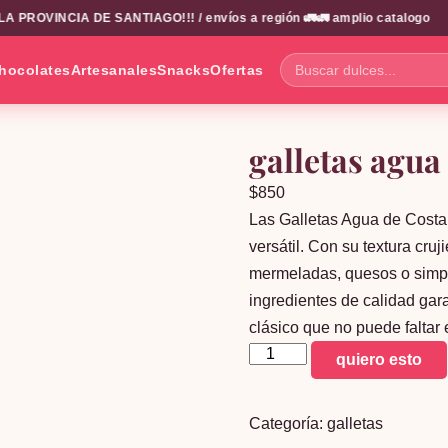
VINCIA DE SANTIAGO!!! / envíos a región 🚛🚛 amplio catalogo
🎉
✦
hocolates
Artesanales
Snacks
Ofertas
Buscar
dulces...
galletas agua
$
850
Las Galletas Agua de Costa 
versátil. Con su textura cru
mermeladas, quesos o simpl
ingredientes de calidad gar
clásico que no puede faltar
galletas
quiero esto
agua
de
Categoría:
galletas
costa