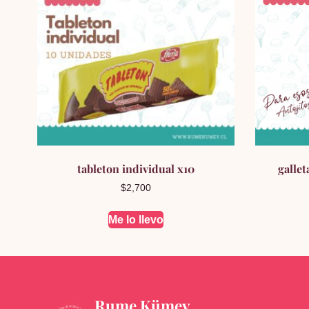
tableton individual x10
galle
$
2,700
Me lo llevo
Rume Kümey