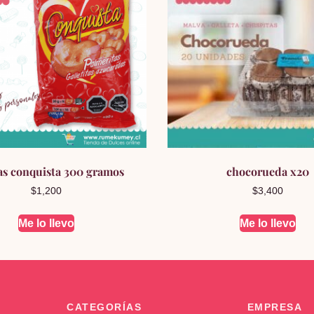
tas conquista 300 gramos
chocorueda x20
$
1,200
$
3,400
Me lo llevo
Me lo llevo
CATEGORÍAS
EMPRESA