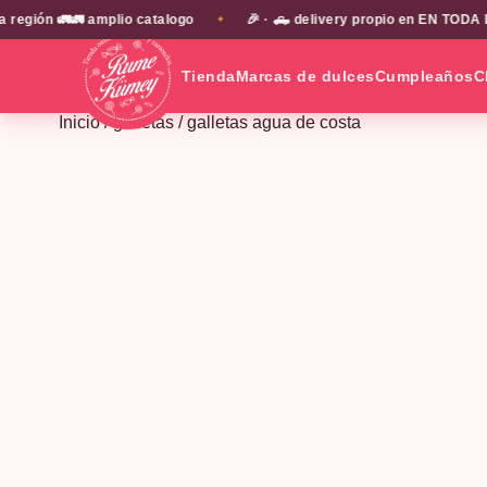
 🚛🚛 amplio catalogo
🎉 · 🛻 delivery propio en EN TODA LA PRO
✦
Tienda
Marcas de dulces
Cumpleaños
C
Inicio
/
galletas
/ galletas agua de costa