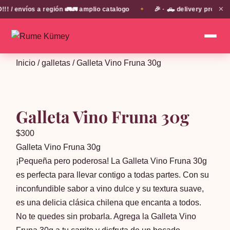
✕
 envíos a región 🚛🚛 amplio catalogo
🎉 · 🛻 delivery propio e
✦
Inicio
/
galletas
/ Galleta Vino Fruna 30g
Galleta Vino Fruna 30g
$
300
Galleta Vino Fruna 30g
¡Pequeña pero poderosa! La Galleta Vino Fruna 30g
es perfecta para llevar contigo a todas partes. Con su
inconfundible sabor a vino dulce y su textura suave,
es una delicia clásica chilena que encanta a todos.
No te quedes sin probarla. Agrega la Galleta Vino