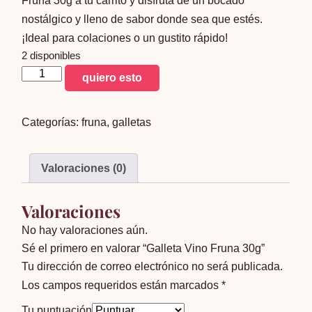
Fruna 30g a tu carrito y disfruta de un bocado
nostálgico y lleno de sabor donde sea que estés.
¡Ideal para colaciones o un gustito rápido!
2 disponibles
Galleta
quiero esto
Vino
Fruna
Categorías:
fruna
,
galletas
30g
cantidad
Valoraciones (0)
Valoraciones
No hay valoraciones aún.
Sé el primero en valorar “Galleta Vino Fruna 30g”
Tu dirección de correo electrónico no será publicada.
Los campos requeridos están marcados
*
Tu puntuación