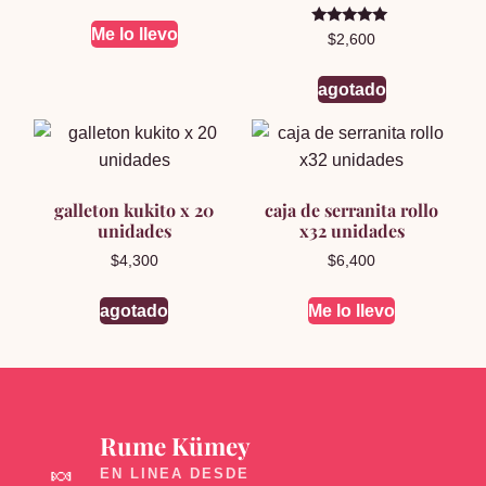
Me lo llevo
Valorado en
$
2,600
5.00
de 5
agotado
galleton kukito x 20
caja de serranita rollo
unidades
x32 unidades
$
4,300
$
6,400
agotado
Me lo llevo
Rume Kümey
🍬