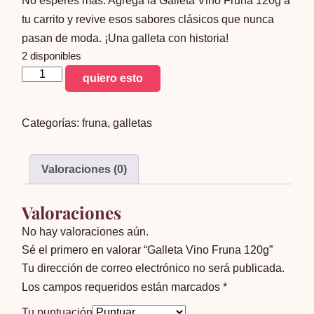
No esperes más. Agrega la Galleta Vino Fruna 120g a
tu carrito y revive esos sabores clásicos que nunca
pasan de moda. ¡Una galleta con historia!
2 disponibles
Galleta
quiero esto
Vino
Fruna
Categorías:
fruna
,
galletas
120g
cantidad
Valoraciones (0)
Valoraciones
No hay valoraciones aún.
Sé el primero en valorar “Galleta Vino Fruna 120g”
Tu dirección de correo electrónico no será publicada.
Los campos requeridos están marcados
*
Tu puntuación