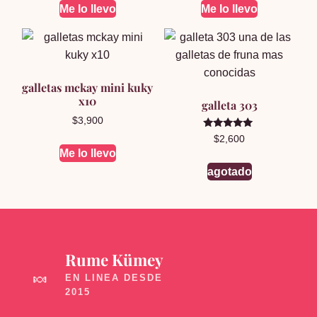
Me lo llevo
Me lo llevo
galletas mckay mini kuky
x10
galleta 303
$
3,900
Valorado en
$
2,600
5.00
Me lo llevo
de 5
agotado
Rume Kümey
🍬