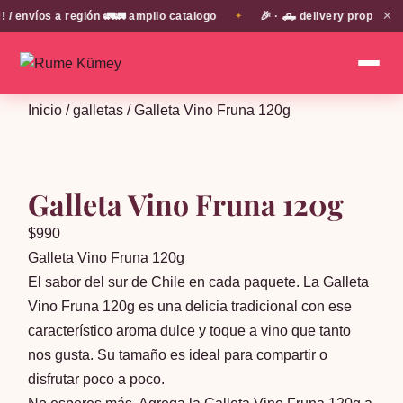
✕
envíos a región 🚛🚛 amplio catalogo
🎉 · 🛻 delivery propio en
✦
Inicio
/
galletas
/ Galleta Vino Fruna 120g
Galleta Vino Fruna 120g
$
990
Galleta Vino Fruna 120g
El sabor del sur de Chile en cada paquete. La Galleta
Vino Fruna 120g es una delicia tradicional con ese
característico aroma dulce y toque a vino que tanto
nos gusta. Su tamaño es ideal para compartir o
disfrutar poco a poco.