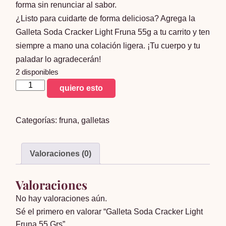
forma sin renunciar al sabor.
¿Listo para cuidarte de forma deliciosa? Agrega la
Galleta Soda Cracker Light Fruna 55g a tu carrito y ten
siempre a mano una colación ligera. ¡Tu cuerpo y tu
paladar lo agradecerán!
2 disponibles
Galleta
quiero esto
Soda
Cracker
Categorías:
fruna
,
galletas
Light
Fruna
55
Valoraciones (0)
Grs
cantidad
Valoraciones
No hay valoraciones aún.
Sé el primero en valorar “Galleta Soda Cracker Light
Fruna 55 Grs”