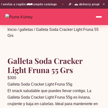
✕
nvíos a región 🚛🚛 amplio catalogo
🎉 · 🛻 delivery propio en 
✦
Inicio
/
galletas
/ Galleta Soda Cracker Light Fruna 55
Grs
Galleta Soda Cracker
Light Fruna 55 Grs
$
300
Galleta Soda Cracker Light Fruna 55g
El snack saludable que puedes llevar contigo. La
Galleta Soda Cracker Light Fruna 55g es liviana,
crujiente y baja en calorías. Ideal para mantenerte en