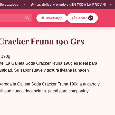
✕
atalogo
🎉 · 🛻 delivery propio en EN TODA LA PROVINCIA DE SANT
✦
🔍
💬 WhatsApp
🛒 Carrito
27
 Cracker Fruna 190 Grs
a 190g
e. La Galleta Soda Cracker Fruna 190g es ideal para
ntidad. Su sabor suave y textura liviana la hacen
 Agrega la Galleta Soda Cracker Fruna 190g a tu carro y
átil que nunca decepciona. ¡Ideal para compartir y