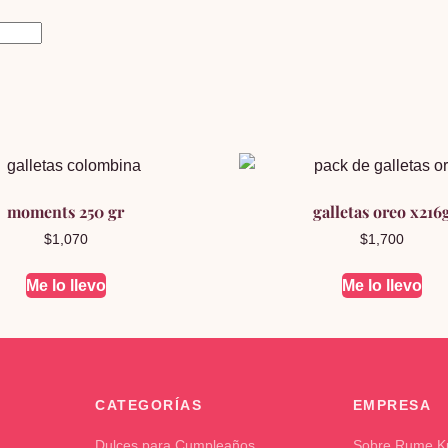
moments 250 gr
galletas oreo x216
$
1,070
$
1,700
Me lo llevo
Me lo llevo
CATEGORÍAS
EMPRESA
Dulces para Cumpleaños
Sobre Rume 