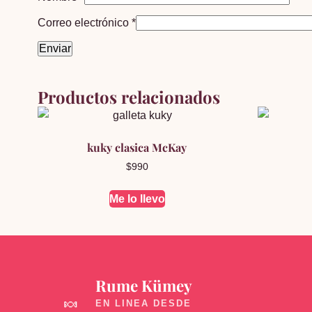
Correo electrónico
*
Productos relacionados
kuky clasica McKay
$
990
Me lo llevo
Rume Kümey
🍬