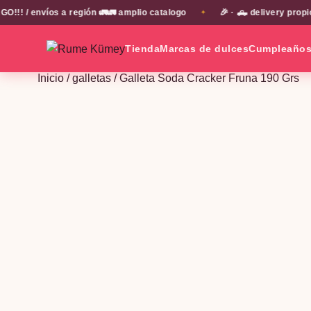
 envíos a región 🚛🚛 amplio catalogo
🎉 · 🛻 delivery propio e
✦
Tienda
Marcas de dulces
Cumpleaño
Inicio
/
galletas
/ Galleta Soda Cracker Fruna 190 Grs