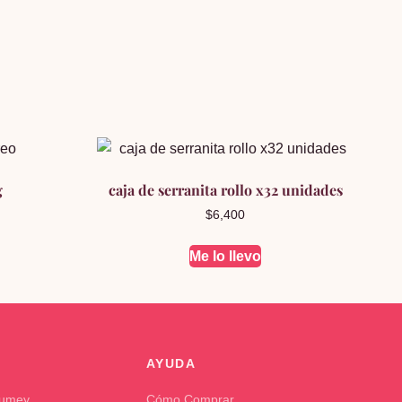
g
caja de serranita rollo x32 unidades
$
6,400
Me lo llevo
AYUDA
Kumey
Cómo Comprar