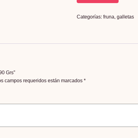
Soda
Cracker
Categorías:
fruna
,
galletas
Fruna
190
Grs
cantidad
90 Grs”
os campos requeridos están marcados
*