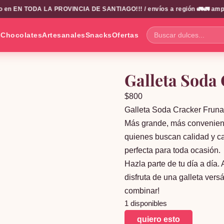
n EN TODA LA PROVINCIA DE SANTIAGO!!! / envíos a región 🚛🚛 amplio c
s
Chocolates
Artesanales
Snacks
Ofertas
Buscar
dulces...
Galleta Soda
$
800
Galleta Soda Cracker Frun
Más grande, más convenient
quienes buscan calidad y ca
perfecta para toda ocasión.
Hazla parte de tu día a día.
disfruta de una galleta vers
combinar!
1 disponibles
Galleta
quiero esto