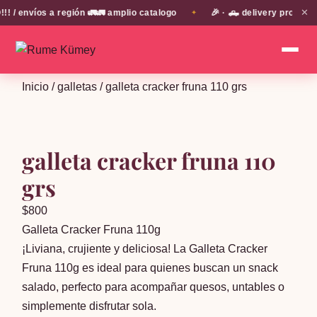
✕
envíos a región 🚛🚛 amplio catalogo
🎉 · 🛻 delivery propio en
✦
Inicio
/
galletas
/ galleta cracker fruna 110 grs
galleta cracker fruna 110
grs
$
800
Galleta Cracker Fruna 110g
¡Liviana, crujiente y deliciosa! La Galleta Cracker
Fruna 110g es ideal para quienes buscan un snack
salado, perfecto para acompañar quesos, untables o
simplemente disfrutar sola.