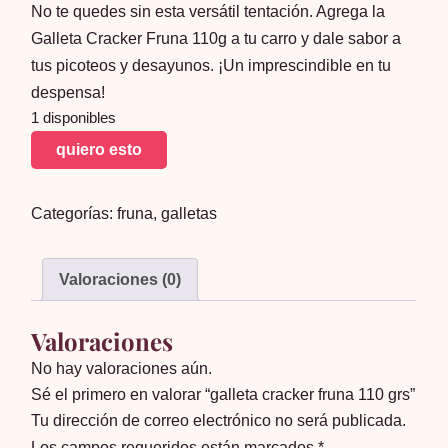
No te quedes sin esta versátil tentación. Agrega la
Galleta Cracker Fruna 110g a tu carro y dale sabor a
tus picoteos y desayunos. ¡Un imprescindible en tu
despensa!
1 disponibles
galleta
quiero esto
cracker
fruna
Categorías:
fruna
,
galletas
110
grs
cantidad
Valoraciones (0)
Valoraciones
No hay valoraciones aún.
Sé el primero en valorar “galleta cracker fruna 110 grs”
Tu dirección de correo electrónico no será publicada.
Los campos requeridos están marcados
*