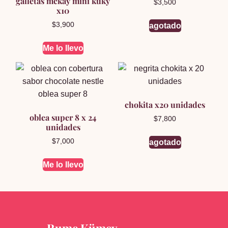
galletas mckay mini kuky
$
3,500
x10
$
3,900
agotado
Me lo llevo
chokita x20 unidades
oblea super 8 x 24
$
7,800
unidades
$
7,000
agotado
Me lo llevo
Rume Kümey