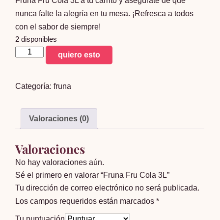
Fruna Fru Cola 3L a tu carrito y asegúrate de que
nunca falte la alegría en tu mesa. ¡Refresca a todos
con el sabor de siempre!
2 disponibles
Fruna
quiero esto
Fru
Cola
Categoría:
fruna
3L
cantidad
Valoraciones (0)
Valoraciones
No hay valoraciones aún.
Sé el primero en valorar “Fruna Fru Cola 3L”
Tu dirección de correo electrónico no será publicada.
Los campos requeridos están marcados
*
Tu puntuación