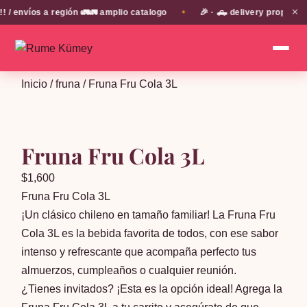
✕
nvíos a región 🚛🚛 amplio catalogo
🎉 · 🛻 delivery propio en 
✦
Inicio
/
fruna
/ Fruna Fru Cola 3L
Fruna Fru Cola 3L
$
1,600
Fruna Fru Cola 3L
¡Un clásico chileno en tamaño familiar! La Fruna Fru
Cola 3L es la bebida favorita de todos, con ese sabor
intenso y refrescante que acompaña perfecto tus
almuerzos, cumpleaños o cualquier reunión.
¿Tienes invitados? ¡Esta es la opción ideal! Agrega la