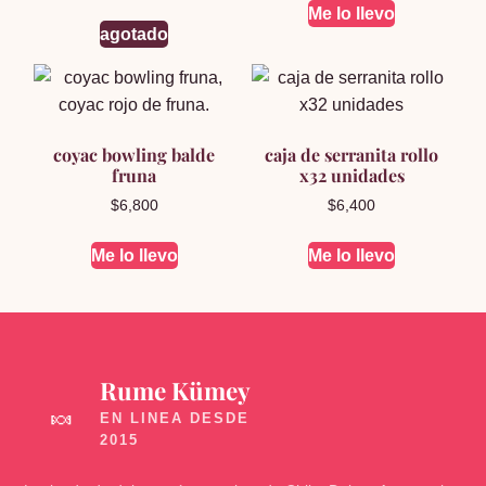
Me lo llevo
agotado
coyac bowling balde
caja de serranita rollo
fruna
x32 unidades
$
6,800
$
6,400
Me lo llevo
Me lo llevo
Rume Kümey
🍬