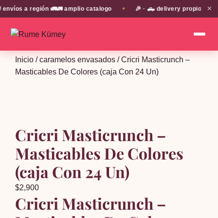
✕
íos a región 🚛🚛 amplio catalogo
🎉 · 🛻 delivery propio en EN
✦
Inicio
/
caramelos envasados
/ Cricri Masticrunch –
Masticables De Colores (caja Con 24 Un)
Cricri Masticrunch –
Masticables De Colores
(caja Con 24 Un)
$
2,900
Cricri Masticrunch –