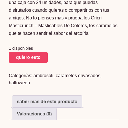
una caja con 24 unidades, para que puedas
disfrutarlos cuando quieras o compartirlos con tus
amigos. No lo pienses más y prueba los Cricri
Masticrunch – Masticables De Colores, los caramelos
que te hacen sentir el sabor del arcoíris.
1 disponibles
Cricri
quiero esto
Masticrunch
-
Categorías:
ambrosoli
,
caramelos envasados
,
Masticables
halloween
De
Colores
(caja
saber mas de este producto
Con
24
Valoraciones (0)
Un)
cantidad