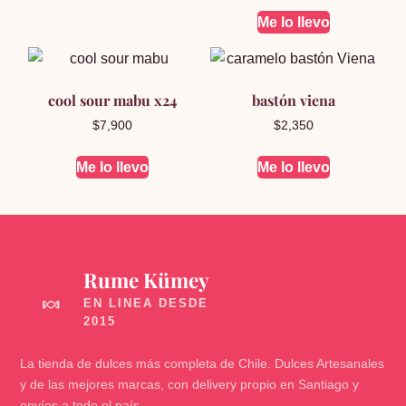
Me lo llevo
cool sour mabu x24
bastón viena
$
7,900
$
2,350
Me lo llevo
Me lo llevo
Rume Kümey
🍬
La tienda de dulces más completa de Chile. Dulces Artesanales
y de las mejores marcas, con delivery propio en Santiago y
envíos a todo el país.