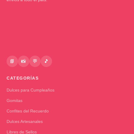
📘
📸
💬
🎵
CATEGORÍAS
Dulces para Cumpleaños
Gomitas
Confites del Recuerdo
Dulces Artesanales
Libres de Sellos